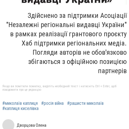
Здійснено за підтримки Асоціації
"Незалежні регіональні видавці України"
в рамках реалізації грантового проєкту
Хаб підтримки регіональних медіа.
Погляди авторів не обов'язково
збігаються з офіційною позицією
партнерів
Якщо ви помітили помилку, виділіть необхідний текст і натисніть Ctrl + Enter, щоб
повідомити про це редакцію
#миколаїв каплиця
#росія війна
#рашисти миколаїв
#каплиця киселівка
Дворцова Олена