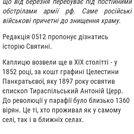
що від березня перебуває під постійними
обстрілами армії рф. Саме російські
військові причетні до знищення храму.
Редакція 0512 пропонує дізнатись
історію Святині.
Каплицю возвели ще в ХІХ столітті - у
1852 році, за кошт графині Целестини
Панкратьєвої, яку 1897 року освятив
єпископ Тираспільський Антоній Церр.
До революції у парафії було близько 1360
вірян. Це ті, хто проживал як у самому
селі, так і в ближніх селах.