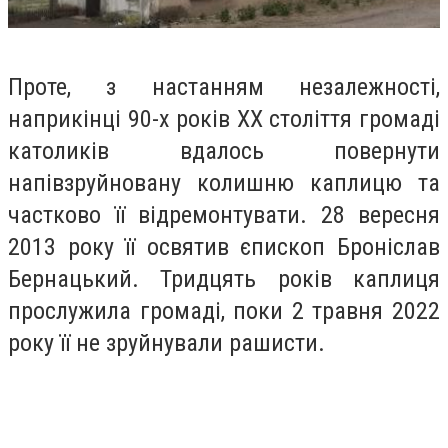
Проте, з настанням незалежності,
наприкінці 90-х років ХХ століття громаді
католиків вдалось повернути
напівзруйновану колишню каплицю та
частково її відремонтувати. 28 вересня
2013 року її освятив єпископ Броніслав
Бернацький. Тридцять років каплиця
прослужила громаді, поки 2 травня 2022
року її не зруйнували рашисти.