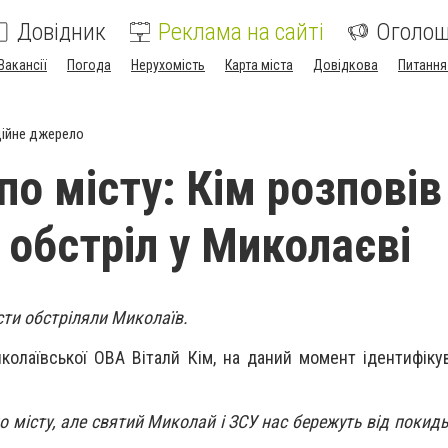
Довідник
Реклама на сайті
Оголо
Вакансії
Погода
Нерухомість
Карта міста
Довідкова
Питання
ійне джерело
по місту: Кім розповів
 обстріл у Миколаєві
сти обстріляли Миколаїв.
колаївської ОВА Віталй Кім, на даний момент ідентифіку
по місту, але святий Миколай і ЗСУ нас бережуть від покидь