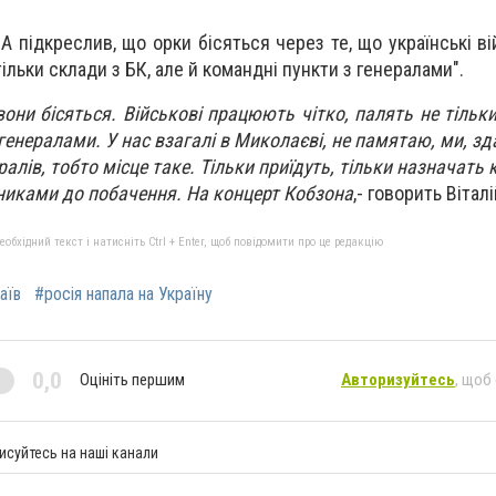
А підкреслив, що орки бісяться через те, що українські в
тільки склади з БК, але й командні пункти з генералами".
они бісяться. Військові працюють чітко, палять не тільки
генералами. У нас взагалі в Миколаєві, не памятаю, ми, зд
ралів, тобто місце таке. Тільки приїдуть, тільки назначать 
пниками до побачення. На концерт Кобзона
,- говорить Вітал
бхідний текст і натисніть Ctrl + Enter, щоб повідомити про це редакцію
аїв
#росія напала на Україну
0,0
Оцініть першим
Авторизуйтесь
, щоб
исуйтесь на наші канали