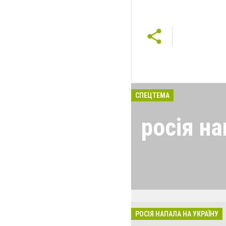
СПЕЦТЕМА
росія на
24 лютого росія
виглядом спецоп
обстрілюють бу
лікарні. Не гре
розкрадати буд
РОСІЯ НАПАЛА НА УКРАЇНУ
за нашу свободу