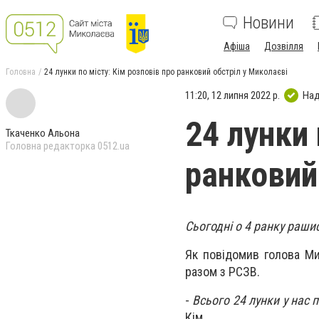
Новини
Афіша
Дозвілля
Головна
24 лунки по місту: Кім розповів про ранковий обстріл у Миколаєві
11:20, 12 липня 2022 р.
Над
24 лунки 
Ткаченко Альона
Головна редакторка 0512.ua
ранковий
Сьогодні о 4 ранку раши
Як повідомив голова Ми
разом з РСЗВ.
-
Всього 24 лунки у нас 
Кім.