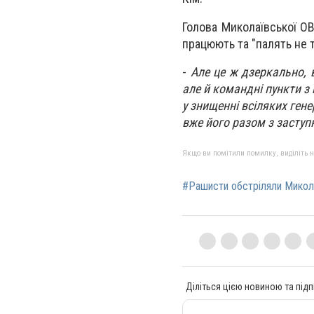
Голова Миколаївської ОВ
працюють та "
палять не 
-
Але це ж дзеркально, в
але й командні пункти з 
у знищенні всіляких гене
вже його разом з засту
Якщо ви помітили помилку, виділіть нео
#Рашисти обстріляли Микол
Діліться цією новиною та підп