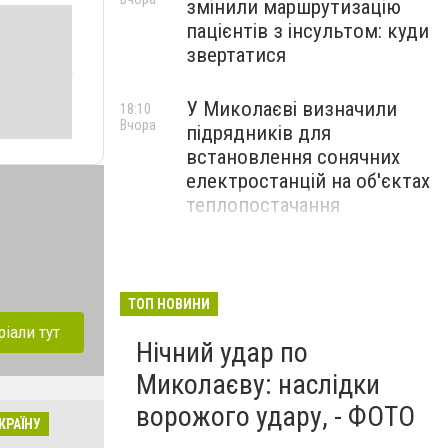
змінили маршрутизацію
пацієнтів з інсультом: куди
звертатися
У Миколаєві визначили
18:10
Вчора
підрядників для
встановлення сонячних
електростанцій на об'єктах
теплопостачання
Потяги Миколаїв:
17:10
Вчора
актуальний розклад на
серпень
ТОП НОВИНИ
ріали тут
Нічний удар по
Миколаєву: наслідки
ворожого удару, - ФОТО
КРАЇНУ