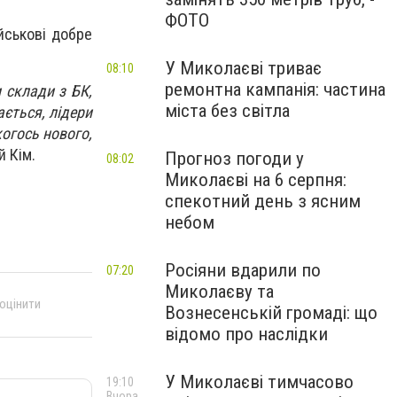
ФОТО
ійськові добре
У Миколаєві триває
08:10
ремонтна кампанія: частина
 склади з БК,
міста без світла
ається, лідери
когось нового,
ій Кім.
Прогноз погоди у
08:02
Миколаєві на 6 серпня:
спекотний день з ясним
небом
Росіяни вдарили по
07:20
Миколаєву та
 оцінити
Вознесенській громаді: що
відомо про наслідки
У Миколаєві тимчасово
19:10
Вчора