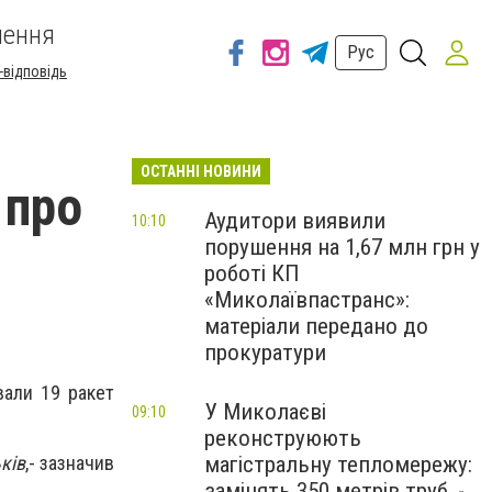
шення
Рус
-відповідь
ОСТАННІ НОВИНИ
 про
Аудитори виявили
10:10
порушення на 1,67 млн грн у
роботі КП
«Миколаївпастранс»:
матеріали передано до
прокуратури
вали 19 ракет
У Миколаєві
09:10
реконструюють
магістральну тепломережу:
ків
,- зазначив
замінять 350 метрів труб, -