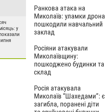
Ранкова атака на
Миколаїв: уламки дрона
сяч
пошкодили навчальний
місяць: у
заклад
показали
липня
Росіяни атакували
Миколаївщину:
пошкоджено будинки та
склад
Росія атакувала
Миколаїв “Шахедами”: є
загибла, поранені діти