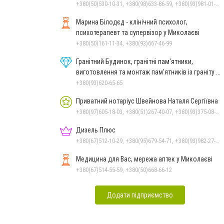
+380(50)530-10-31, +380(98)633-86-59, +380(93)981-01-61
Марина Білодєд - клінічний психолог,
психотерапевт та супервізор у Миколаєві
+380(50)161-11-34, +380(93)667-46-99
Гранітний Будинок, гранітні пам'ятники,
виготовлення та монтаж пам'ятників із граніту в
Миколаєві
+380(93)620-65-65
Приватний нотаріус Швейнова Наталя Сергіївна
+380(97)605-18-03, +380(51)267-40-07, +380(93)375-08-48
Дизель Плюс
+380(67)512-10-29, +380(95)679-54-71, +380(93)982-27-24, +380(67)785-45-70, +380(51)248-33-48
Медицина для Вас, мережа аптек у Миколаєві
+380(67)514-55-59, +380(50)668-66-12
Додати підприємство