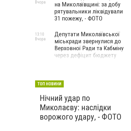
Вчора
на Миколаївщині: за добу
рятувальники ліквідували
31 пожежу, - ФОТО
Депутати Миколаївської
13:10
Вчора
міськради звернулися до
Верховної Ради та Кабміну
через дефіцит бюджету
ТОП НОВИНИ
Нічний удар по
Миколаєву: наслідки
ворожого удару, - ФОТО