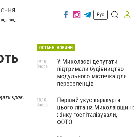
шення
Рус
-відповідь
ОСТАННІ НОВИНИ
ють
У Миколаєві депутати
19:10
Вчора
підтримали будівництво
модульного містечка для
переселенців
дати кров.
Перший укус каракурта
18:10
Вчора
цього літа на Миколаївщині:
жінку госпіталізували, -
ФОТО