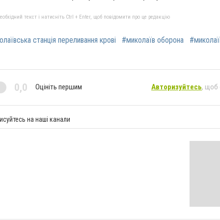
бхідний текст і натисніть Ctrl + Enter, щоб повідомити про це редакцію
олаївська станція переливання крові
#миколаїв оборона
#миколаї
0,0
Оцініть першим
Авторизуйтесь
, щоб
исуйтесь на наші канали