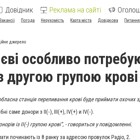
Довідник
Реклама на сайті
Оголо
Вакансії
Погода
Нерухомість
Карта міста
Довідкова
Питання
ійне джерело
єві особливо потребу
із другою групою крові
бласна станція переливання крові буде приймати охочих з
 саме донори з II(-), III(+), IV(+) и IV(-).
орів із II(-) групою крові”, - говориться у повідомленні.
ати починають із 8 ранку за адресою провулок Радіо, 2.