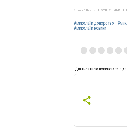
Якщо ви помітили помилку, виділіть нео
#миколаїв донорство
#мик
#миколаїв новини
Діліться цією новиною та підп