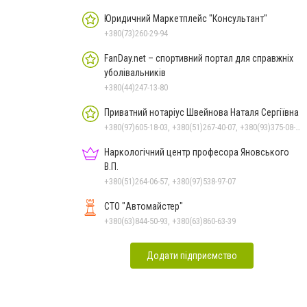
Юридичний Маркетплейс "Консультант"
+380(73)260-29-94
FanDay.net – спортивний портал для справжніх
уболівальників
+380(44)247-13-80
Приватний нотаріус Швейнова Наталя Сергіївна
+380(97)605-18-03, +380(51)267-40-07, +380(93)375-08-48
Наркологічний центр професора Яновського
В.П.
+380(51)264-06-57, +380(97)538-97-07
СТО "Автомайстер"
+380(63)844-50-93, +380(63)860-63-39
Додати підприємство