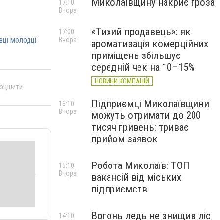
Миколаївщину накриє гроза
17:10
Вчора
«Тихий продавець»: як
17:00
вці молодці
Вчора
ароматизація комерційних
приміщень збільшує
середній чек на 10–15%
НОВИНИ КОМПАНІЙ
 оцінити
Підприємці Миколаївщини
16:10
Вчора
можуть отримати до 200
тисяч гривень: триває
прийом заявок
Робота Миколаїв: ТОП
15:10
Вчора
вакансій від міських
підприємств
Вогонь ледь не знищив ліс
14:10