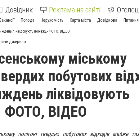
Довідник
Реклама на сайті
Оголо
Вакансії
Погода
Нерухомість
Карта міста
Довідкова
Питання
тиждень ліквідовують пожежу,- ФОТО, ВІДЕО
ійне джерело
сенському міському
твердих побутових від
ждень ліквідовують
 ФОТО, ВІДЕО
ькому полігоні твердих побутових відходів майже ти