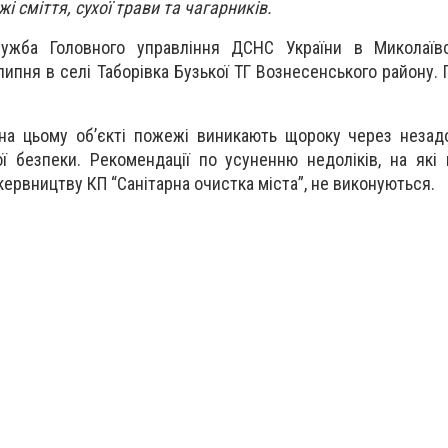
жі сміття, сухої трави та чагарників.
ужба Головного управління ДСНС України в Миколаївсь
ипня в селі Таборівка Бузької ТГ Вознесенського району. 
на цьому об’єкті пожежі виникають щороку через незад
ї безпеки. Рекомендації по усуненню недоліків, на які
кервництву КП “Санітарна очистка міста”, не виконуються.