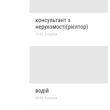
консультант з
нерухомості(рієлтор)
11:52, 3 серпня
водій
06:08, 4 серпня