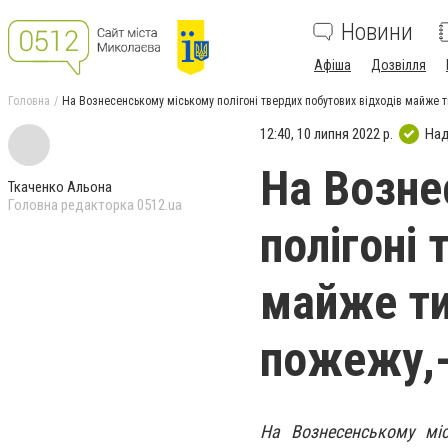
Новини
Афіша
Дозвілля
Головна
На Вознесенському міському полігоні твердих побутових відходів майже 
12:40, 10 липня 2022 р.
Над
На Возне
Ткаченко Альона
Головна редакторка 0512.ua
полігоні 
майже ти
пожежу,-
На Вознесенському міс