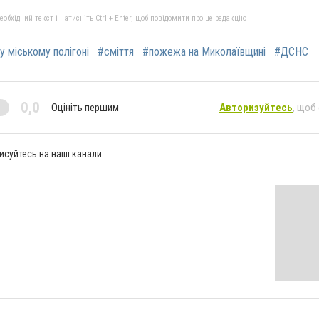
бхідний текст і натисніть Ctrl + Enter, щоб повідомити про це редакцію
 міському полігоні
#сміття
#пожежа на Миколаївщині
#ДСНС
0,0
Оцініть першим
Авторизуйтесь
, щоб
исуйтесь на наші канали