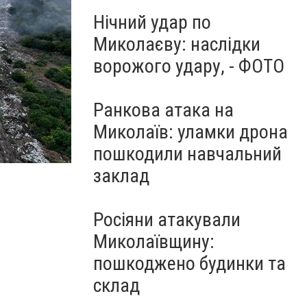
Нічний удар по
Миколаєву: наслідки
ворожого удару, - ФОТО
Ранкова атака на
Миколаїв: уламки дрона
пошкодили навчальний
заклад
Пожежа на Вознесенському міському полігоні
Росіяни атакували
Миколаївщину:
пошкоджено будинки та
склад