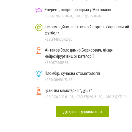
Еверест, охоронна фірма у Миколаєві
+380(67)515-10-91, +380(67)515-10-92
Інформаційно-аналітичний портал «Український
футбол»
+380(44)570-62-50
Антаков Володимир Борисович, лікар-
нейрохірург вищої категорії
+380679765388
Пломбір, сучасна стоматологія
+380(98)984-73-68
Гранітна майстерня "Душа"
+38(093) 308-81-96, +380(67)297-61-89, +380(51)272-01-73, +380(93)308-81-89
Додати підприємство