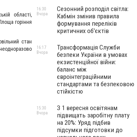
Сезонний розподіл світла:
16:30
Вчора
кій області,
Кабмін змінив правила
Площа горіння
формування переліків
критичних об'єктів
овільний стан
Трансформація Служби
16:17
 неодноразово
Вчора
безпеки України в умовах
екзистенційної війни:
баланс між
євроінтеграційними
стандартами та безпековою
стійкістю
З 1 вересня освітянам
15:30
Вчора
підвищать заробітну плату
на 20%: Уряд підбив
підсумки підготовки до