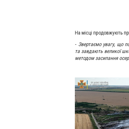
На місці продовжують п
-
Звертаємо увагу, що п
та завдають великої шк
методом засипання осер