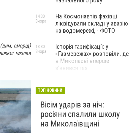
навчального року
На Космонавтів фахівці
14:30
Вчора
ліквідували складну аварію
на водомережі, - ФОТО
(дим, сморід)
Історія газифікації: у
13:30
Вчора
ажкої техніки
«Газмережах» розповіли, де
в Миколаєві вперше
з'явився газ
Літній відпочинок у
13:00
Вчора
Миколаєві 2026: шукаємо
ТОП НОВИНИ
нові враження та
Вісім ударів за ніч:
перезавантаження
росіяни спалили школу
ПАРТНЕРСЬКИЙ СПЕЦПРОЄКТ
на Миколаївщині