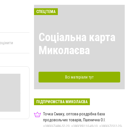
СПЕЦТЕМА
Соціальна карта
 оцінити
Миколаєва
Всі матеріали тут
ПІДПРИЄМСТВА МИКОЛАЄВА
Точка Смаку, оптова-роздрібна база
продовольчих товарів, Пшенична О.І.
+380(67)486-52-20, +380(99)110-49-10, +380(67)512-20-35