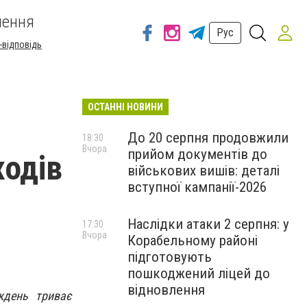
шення
Рус
-відповідь
ОСТАННІ НОВИНИ
До 20 серпня продовжили
18:30
Вчора
прийом документів до
ходів
військових вишів: деталі
вступної кампанії-2026
Наслідки атаки 2 серпня: у
17:30
Вчора
Корабельному районі
підготовують
пошкоджений ліцей до
відновлення
ждень триває