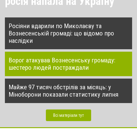
росія напала на Україну
Росіяни вдарили по Миколаєву та
Вознесенській громаді: що відомо про
наслідки
Ворог атакував Вознесенську громаду:
шестеро людей постраждали
Майже 97 тисяч обстрілів за місяць: у
Міноборони показали статистику липня
Всі матеріали тут