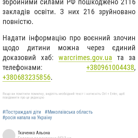
збройними силами РФ пошкоджено 2116
закладів освіти. З них 216 зруйновано
повністю.
Надати інформацію про воєнний злочин
щодо дитини можна через єдиний
доказовий хаб:
warcrimes.gov.ua
та за
телефонами:
+380961004438
,
+380683235856
.
Якщо ви помітили помилку, виділіть необхідний текст і натисніть Ctrl + Enter, щоб
повідомити про це редакцію
#Постраждалі діти
#Миколаївська область
#росія напала на Україну
Ткаченко Альона