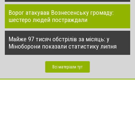
Ворог атакував Вознесенську громаду:
шестеро людей постраждали
Майже 97 тисяч обстрілів за місяць: у
Міноборони показали статистику липня
Всі матеріали тут