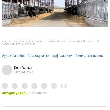
Якщо ви помітили помилку, виділіть необхідний текст і натисніть Ctrl + Enter, щоб
повідомити про це редакцію
#україна війна
#рф окупанти
#рф фашизм
#миколаїв новини
Юлія Винник
Журналістка
0,0
Авторизуйтесь
, щоб оцінити