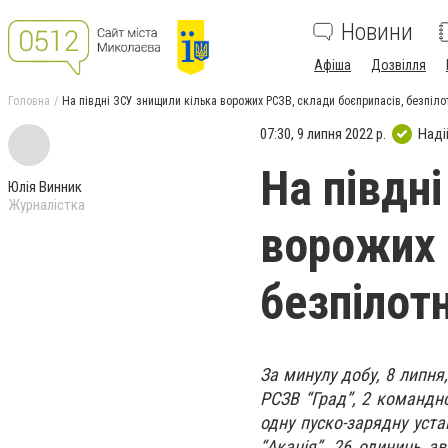
Новини
Афіша
Дозвілля
Головна
На півдні ЗСУ знищили кілька ворожих РСЗВ, склади боєприпасів, безпіло
07:30, 9 липня 2022 р.
Наді
На півдн
Юлія Винник
Журналістка
ворожих 
безпілот
За минулу добу, 8 липня
РСЗВ “Град”, 2️ командн
одну пуско-зарядну уста
“Акація”, 2️6 одиниць ав