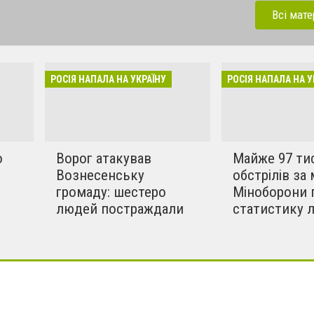
ерації. Зараз рашисти
Всі мате
динки, дитсадки,школи,
бують вбивати мирних та
инки в селах. Ми боремось
РОСІЯ НАПАЛА НА УКРАЇНУ
РОСІЯ НАПАЛА НА У
!!
о
Ворог атакував
Майже 97 ти
Вознесенську
обстрілів за 
громаду: шестеро
Міноборони 
людей постраждали
статистику 