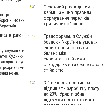
Сезонний розподіл світла:
16:30
Кабмін змінив правила
контрольована
формування переліків
борони. Нових
критичних об'єктів
боротьби.
ика в районі
Трансформація Служби
16:17
безпеки України в умовах
екзистенційної війни:
слуговування в
баланс між
атні будинки,
євроінтеграційними
 використовує
стандартами та безпековою
ня розривними
стійкістю
ення нема.
З 1 вересня освітянам
15:30
підвищать заробітну плату
на 20%: Уряд підбив
підсумки підготовки до