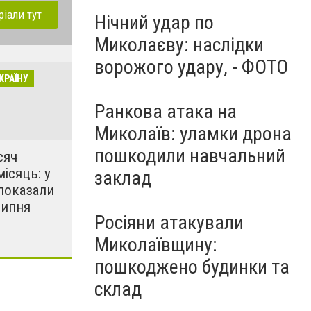
ріали тут
Нічний удар по
Миколаєву: наслідки
ворожого удару, - ФОТО
КРАЇНУ
Ранкова атака на
Миколаїв: уламки дрона
пошкодили навчальний
сяч
місяць: у
заклад
показали
липня
Росіяни атакували
Миколаївщину:
пошкоджено будинки та
склад