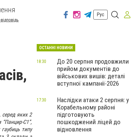
шення
Рус
-відповідь
ОСТАННІ НОВИНИ
До 20 серпня продовжили
18:30
прийом документів до
асів,
військових вишів: деталі
вступної кампанії-2026
Наслідки атаки 2 серпня: у
17:30
Корабельному районі
підготовують
 серед яких 2️
пошкоджений ліцей до
 “Панцир-С1”,
відновлення
х гаубиць типу
та 3️ склади з