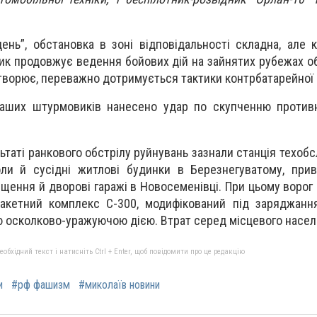
ень”, обстановка в зоні відповідальності складна, але 
ик продовжує ведення бойових дій на зайнятих рубежах о
творює, переважно дотримується тактики контрбатарейної 
наших штурмовиків нанесено удар по скупченню противн
ьтаті ранкового обстрілу руйнувань зазнали станція техоб
ли й сусідні житлові будинки в Березнегуватому, прив
іщення й дворові гаражі в Новосеменівці. При цьому ворог
-ракетний комплекс С-300, модифікований під заряджан
ю осколково-уражуючою дією. Втрат серед місцевого насел
бхідний текст і натисніть Ctrl + Enter, щоб повідомити про це редакцію
и
#рф фашизм
#миколаїв новини