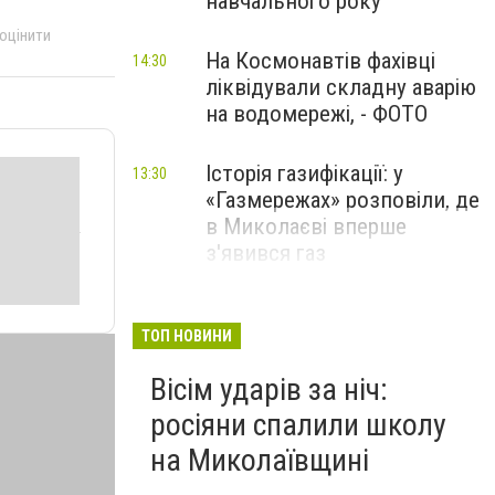
навчального року
 оцінити
На Космонавтів фахівці
14:30
ліквідували складну аварію
на водомережі, - ФОТО
Історія газифікації: у
13:30
«Газмережах» розповіли, де
в Миколаєві вперше
з'явився газ
Літній відпочинок у
13:00
Миколаєві 2026: шукаємо
ТОП НОВИНИ
нові враження та
Вісім ударів за ніч:
перезавантаження
росіяни спалили школу
ПАРТНЕРСЬКИЙ СПЕЦПРОЄКТ
на Миколаївщині