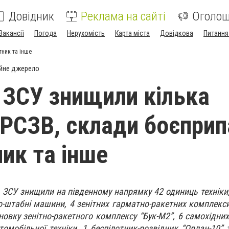
Довідник
Реклама на сайті
Оголо
Вакансії
Погода
Нерухомість
Карта міста
Довідкова
Питання
тник та інше
йне джерело
і ЗСУ знищили кілька
РСЗВ, склади боєприп
ник та інше
, ЗСУ знищили на південному напрямку 4️2 одиниць техніки,
о-штабні машини, 4️ зенітних гарматно-ракетних комплекси
новку зенітно-ракетного комплексу “Бук-М2”, 6️ самохідни
томобільної техніки, 1️ беспілотник-розвідник “Орлан-10” 