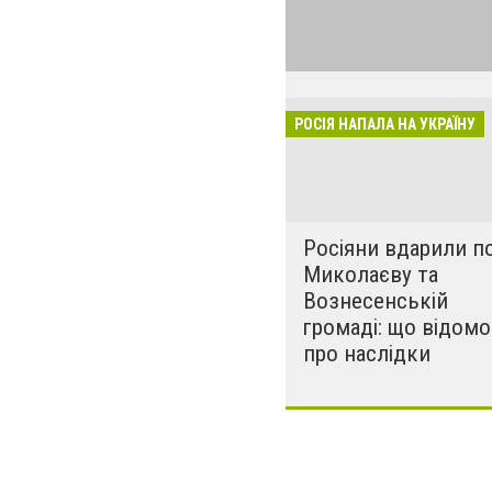
виглядом спецоп
обстрілюють бу
лікарні. Не гре
розкрадати буд
РОСІЯ НАПАЛА НА УКРАЇНУ
за нашу свободу
Росіяни вдарили п
Миколаєву та
Вознесенській
громаді: що відомо
про наслідки