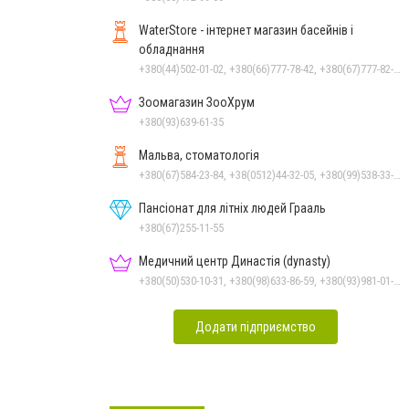
WaterStore - інтернет магазин басейнів і
обладнання
+380(44)502-01-02, +380(66)777-78-42, +380(67)777-82-19, +380(67)890-80-80, +380(73)890-80-80, +380(44)502-01-03
Зоомагазин ЗооХрум
+380(93)639-61-35
Мальва, стоматологія
+380(67)584-23-84, +38(0512)44-32-05, +380(99)538-33-25, +380(63)977-35-54
Пансіонат для літніх людей Грааль
+380(67)255-11-55
Медичний центр Династія (dynasty)
+380(50)530-10-31, +380(98)633-86-59, +380(93)981-01-61
Додати підприємство