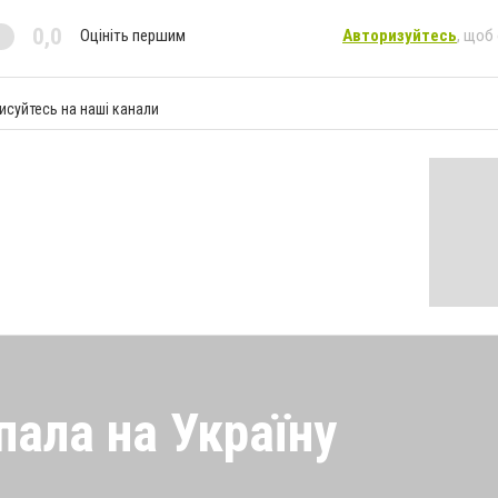
0,0
Оцініть першим
Авторизуйтесь
, щоб
исуйтесь на наші канали
пала на Україну
 напала на Україну під