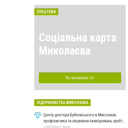
СПЕЦТЕМА
Соціальна карта
Миколаєва
Всі матеріали тут
ПІДПРИЄМСТВА МИКОЛАЄВА
Центр доктора Бубновського в Миколаєві,
профілактика та лікування захворювань хребта
і суглобів
+380(50)472-99-00