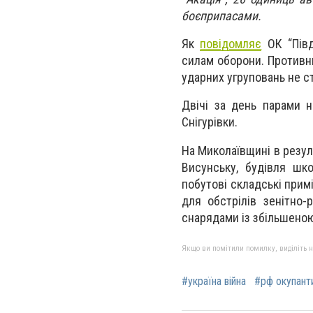
боєприпасами.
Як
повідомляє
ОК “Півд
силам оборони. Противн
ударних угруповань не с
Двічі за день парами 
Снігурівки.
На Миколаївщині в резул
Висунську, будівля шко
побутові складські прим
для обстрілів зенітно
снарядами із збільшено
Якщо ви помітили помилку, виділіть нео
#україна війна
#рф окупант