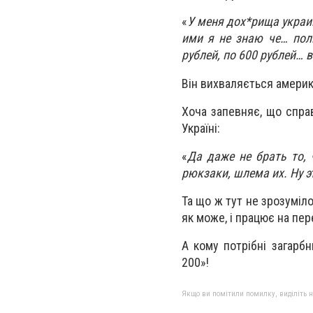
«
У меня дох*рища украи
ими я не знаю че… пол
рублей, по 600 рублей… в
Він вихваляється америк
Хоча запевняє, що справ
Україні:
«
Да даже не брать то, 
рюкзаки, шлема их. Ну э
Та що ж тут не зрозуміло
як може, і працює на пе
А кому потрібні загарбн
200»!
Якщо ви помітили помилку, виділіть нео