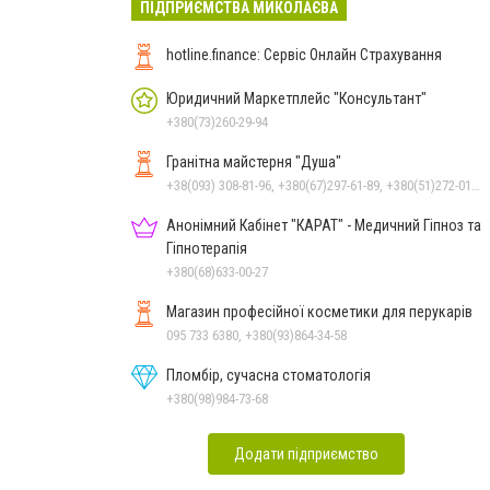
ПІДПРИЄМСТВА МИКОЛАЄВА
hotline.finance: Сервіс Онлайн Страхування
Юридичний Маркетплейс "Консультант"
+380(73)260-29-94
Гранітна майстерня "Душа"
+38(093) 308-81-96, +380(67)297-61-89, +380(51)272-01-73, +380(93)308-81-89
Анонімний Кабінет "КАРАТ" - Медичний Гіпноз та
Гіпнотерапія
+380(68)633-00-27
Магазин професійної косметики для перукарів
095 733 6380, +380(93)864-34-58
Пломбір, сучасна стоматологія
+380(98)984-73-68
Додати підприємство