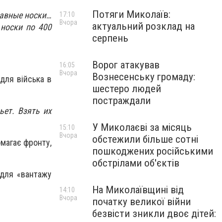
Потяги Миколаїв:
тавные носки…
17:10
Вчора
актуальний розклад на
носки по 400
серпень
Ворог атакував
16:05
Вчора
Вознесенську громаду:
для війська в
шестеро людей
постраждали
ьет. Взять их
У Миколаєві за місяць
15:10
Вчора
обстежили більше сотні
омагає фронту,
пошкоджених російськими
обстрілами об'єктів
 для «вантажу
На Миколаївщині від
14:10
Вчора
початку великої війни
безвісти зникли двоє дітей: