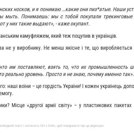
нских носков, и я понимаю …какие они пиз*атые. Наши ус
ы мыть. Понимаешь: мы с тобой покупали трекинговые 
от у них такие выдают», - каже окупант.
анським камуфляжем, який теж поцупив в українців.
а не у виробнику. Не менш якісне і те, що виробляється 
что им поставляют, взять то, что их промышленность ш
то реально уровень. Просто я не знаю, почему именно так».
го: наші воїни – це гордість України! І кожен українець доп
ремогу.
ики? Місце «другої армії світу» – у пластикових пакетах
бхідний текст і натисніть Ctrl + Enter, щоб повідомити про це редакцію