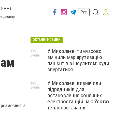
шення
Рус
-відповідь
ОСТАННІ НОВИНИ
У Миколаєві тимчасово
19:10
Вчора
змінили маршрутизацію
нам
пацієнтів з інсультом: куди
звертатися
У Миколаєві визначили
18:10
Вчора
підрядників для
встановлення сонячних
електростанцій на об'єктах
 розмовляв зі
теплопостачання