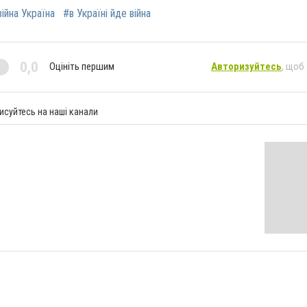
війна Україна
#в Україні йде війна
0,0
Оцініть першим
Авторизуйтесь
, щоб
исуйтесь на наші канали