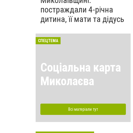
Миколаївщині:
постраждали 4-річна
дитина, її мати та дідусь
СПЕЦТЕМА
Соціальна карта
Миколаєва
Всі матеріали тут