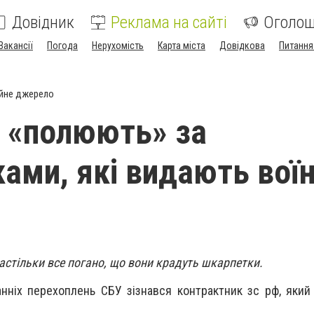
Довідник
Реклама на сайті
Оголо
Вакансії
Погода
Нерухомість
Карта міста
Довідкова
Питання
йне джерело
 «полюють» за
ами, які видають вої
настільки все погано, що вони крадуть шкарпетки.
нніх перехоплень СБУ зізнався контрактник зс рф, який