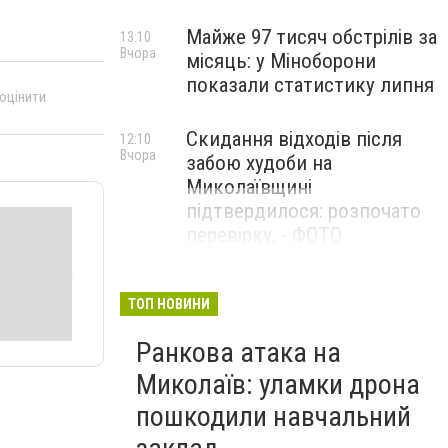
Майже 97 тисяч обстрілів за
13:10
Вчора
місяць: у Міноборони
показали статистику липня
 оцінити
Скидання відходів після
12:10
Вчора
забою худоби на
Миколаївщині
підтвердилося: розпочато
перевірку, - ФОТО
ТОП НОВИНИ
Ранкова атака на
Миколаїв: уламки дрона
пошкодили навчальний