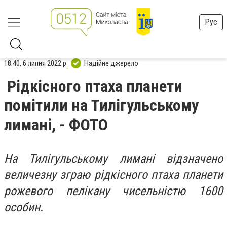
Рус
18:40, 6 липня 2022 р.
Надійне джерело
Рідкісного птаха планети
помітили на Тилігульському
лимані, - ФОТО
На Тилігульському лимані відзначено
величезну зграю рідкісного птаха планети
рожевого пелікану чисельністю 1600
особин
.