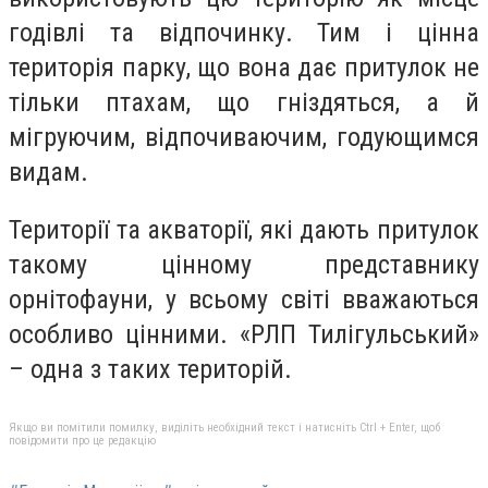
годівлі та відпочинку. Тим і цінна
територія парку, що вона дає притулок не
тільки птахам, що гніздяться, а й
мігруючим, відпочиваючим, годующимся
видам.
Території та акваторії, які дають притулок
такому цінному представнику
орнітофауни, у всьому світі вважаються
особливо цінними. «РЛП Тилігульський»
– одна з таких територій.
Якщо ви помітили помилку, виділіть необхідний текст і натисніть Ctrl + Enter, щоб
повідомити про це редакцію