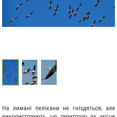
На лимані пелікани не гніздяться, але
використовують цю територію як місце