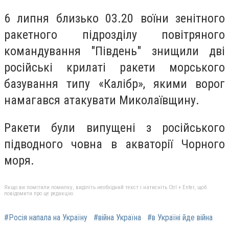
6 липня близько 03.20 воїни зенітного
ракетного підрозділу повітряного
командування "Південь" знищили дві
російські крилаті ракети морського
базування типу «Калібр», якими ворог
намагався атакувати Миколаївщину.
Ракети були випущені з російського
підводного човна в акваторії Чорного
моря.
Якщо ви помітили помилку, виділіть необхідний текст і натисніть Ctrl + Enter, щоб
повідомити про це редакцію
#Росія напала на Україну
#війна Україна
#в Україні йде війна