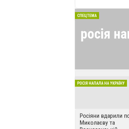
СПЕЦТЕМА
росія на
24 лютого росія
виглядом спецоп
обстрілюють бу
лікарні. Не гре
розкрадати буд
РОСІЯ НАПАЛА НА УКРАЇНУ
за нашу свободу
Росіяни вдарили п
Миколаєву та