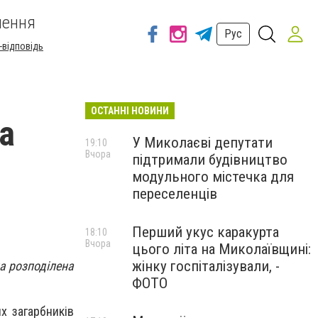
шення
Рус
-відповідь
ОСТАННІ НОВИНИ
на
У Миколаєві депутати
19:10
Вчора
підтримали будівництво
модульного містечка для
переселенців
Перший укус каракурта
18:10
Вчора
цього літа на Миколаївщині:
жінку госпіталізували, -
на розподілена
ФОТО
х загарбників