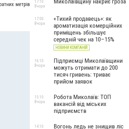
Миколаївщину накриє гроза
17:10
дратних метрів
Вчора
«Тихий продавець»: як
17:00
Вчора
ароматизація комерційних
приміщень збільшує
середній чек на 10–15%
НОВИНИ КОМПАНІЙ
Підприємці Миколаївщини
16:10
Вчора
можуть отримати до 200
тисяч гривень: триває
прийом заявок
Робота Миколаїв: ТОП
15:10
Вчора
вакансій від міських
підприємств
Вогонь ледь не знищив ліс
14:10