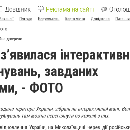
Довідник
Реклама на сайті
Оголо
Вакансії
Погода
Нерухомість
Карта міста
Довідкова
Питання
 ФОТО
йне джерело
 з’явилася інтерактив
нувань, завданих
ми, - ФОТО
авдала території України, зібрані на інтерактивній мапі. Во
 руйнувань там можна переглянути по кожній з них.
ідновлення України, на Миколаївщині через дії російськи