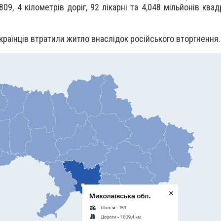
09, 4 кілометрів доріг, 92 лікарні та 4,048 мільйонів ква
країнців втратили житло внаслідок російського вторгнення.