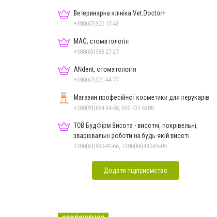
Ветеринарна клініка Vet.Doctor+
+380(67)900-15-43
МАС, стоматологія
+380(63)988-27-27
ANdent, стоматологія
+380(67)571-44-77
Магазин професійної косметики для перукарів
+380(93)864-34-58, 095 733 6380
ТОВ БудФірм Висота - висотні, покрівельні,
зварювальні роботи на будь-якій висоті
+380(63)893-91-66, +380(66)483-65-05
Додати підприємство