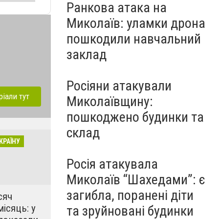
Ранкова атака на
Миколаїв: уламки дрона
пошкодили навчальний
заклад
Росіяни атакували
ріали тут
Миколаївщину:
пошкоджено будинки та
склад
КРАЇНУ
Росія атакувала
Миколаїв “Шахедами”: є
загибла, поранені діти
сяч
місяць: у
та зруйновані будинки