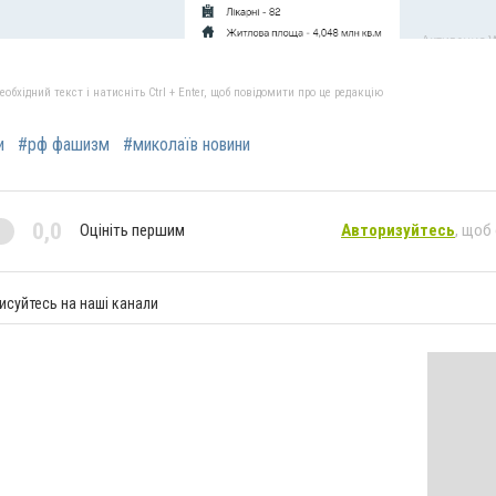
бхідний текст і натисніть Ctrl + Enter, щоб повідомити про це редакцію
и
#рф фашизм
#миколаїв новини
0,0
Оцініть першим
Авторизуйтесь
, щоб
исуйтесь на наші канали