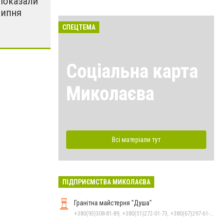
показали
липня
СПЕЦТЕМА
Соціальна карта
Миколаєва
Всі матеріали тут
ПІДПРИЄМСТВА МИКОЛАЄВА
Гранітна майстерня "Душа"
+380(93)308-81-89, +380(51)272-01-73, +380(67)297-61-89, +38(093) 308-81-96