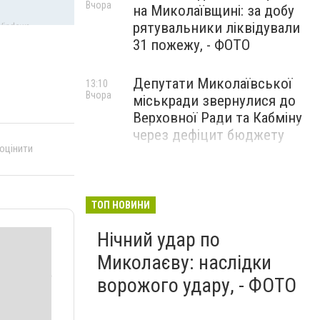
Вчора
на Миколаївщині: за добу
рятувальники ліквідували
31 пожежу, - ФОТО
Депутати Миколаївської
13:10
Вчора
міськради звернулися до
Верховної Ради та Кабміну
через дефіцит бюджету
 оцінити
ТОП НОВИНИ
Нічний удар по
Миколаєву: наслідки
ворожого удару, - ФОТО