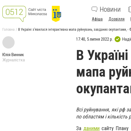
Новини
Афіша
Дозвілля
Головна
В Україні з’явилася інтерактивна мапа руйнувань, завданих окупантами, -
17:40, 5 липня 2022 р.
Наді
В Україні
Юлія Винник
Журналістка
мапа руй
окупанта
Всі руйнування, які рф з
по областям і кількість
За
даними
сайту Плану в