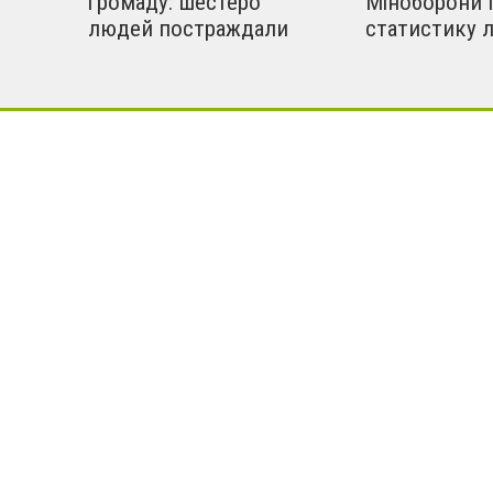
громаду: шестеро
Міноборони 
людей постраждали
статистику 