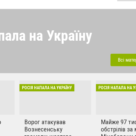
пала на Україну
 напала на Україну під
ерації. Зараз рашисти
Всі мате
динки, дитсадки,школи,
бують вбивати мирних та
инки в селах. Ми боремось
РОСІЯ НАПАЛА НА УКРАЇНУ
РОСІЯ НАПАЛА НА У
!!
о
Ворог атакував
Майже 97 ти
Вознесенську
обстрілів за 