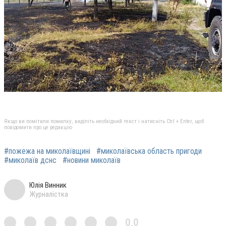
Якщо ви помітили помилку, виділіть необхідний текст і натисніть Ctrl + Enter, щоб
повідомити про це редакцію
#пожежа на миколаївщині
#миколаївська область пригоди
#миколаїв дснс
#новини миколаїв
Юлія Винник
Журналістка
0,0