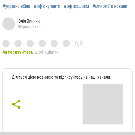
#україна війна
#рф окупанти
#рф фашизм
#миколаїв новини
Юлія Винник
Журналістка
0,0
Авторизуйтесь
, щоб оцінити
Діліться цією новиною та підписуйтесь на наші канали