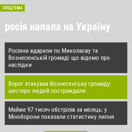
СПЕЦТЕМА
росія напала на Україну
Росіяни вдарили по Миколаєву та
Вознесенській громаді: що відомо про
наслідки
Ворог атакував Вознесенську громаду:
шестеро людей постраждали
Майже 97 тисяч обстрілів за місяць: у
Міноборони показали статистику липня