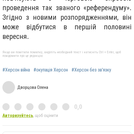
проведення так званого «референдуму».
Згідно з новими розпорядженнями, він
може відбутися в першій половині
вересня.
Якщо ви помітили помилку, виділіть необхідний текст і натисніть Ctrl + Enter, щоб
повідомити про це редакцію
#Херсон війна
#окупація Херсон
#Херсон без зв'язку
Дворцова Олена
0,0
Авторизуйтесь
, щоб оцінити