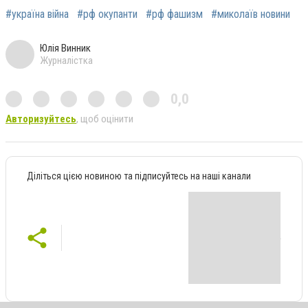
#україна війна
#рф окупанти
#рф фашизм
#миколаїв новини
Юлія Винник
Журналістка
0,0
Авторизуйтесь
, щоб оцінити
Діліться цією новиною та підписуйтесь на наші канали