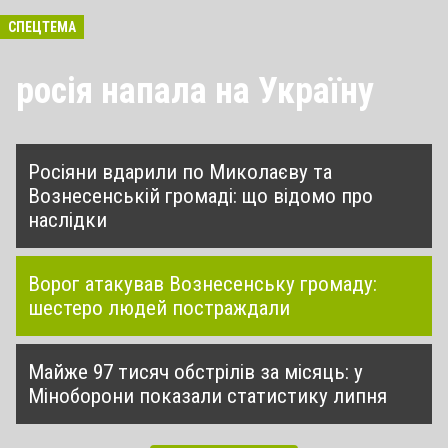
СПЕЦТЕМА
росія напала на Україну
Росіяни вдарили по Миколаєву та
Вознесенській громаді: що відомо про
наслідки
Ворог атакував Вознесенську громаду:
шестеро людей постраждали
Майже 97 тисяч обстрілів за місяць: у
Міноборони показали статистику липня