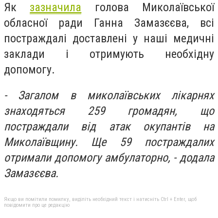
Як
зазначила
голова Миколаївської
обласної ради Ганна Замазєєва, всі
постраждалі доставлені у наші медичні
заклади і отримують необхідну
допомогу.
- Загалом в миколаївських лікарнях
знаходяться 259 громадян, що
постраждали від атак окупантів на
Миколаївщину. Ще 59 постраждалих
отримали допомогу амбулаторно, - додала
Замазєєва.
Якщо ви помітили помилку, виділіть необхідний текст і натисніть Ctrl + Enter, щоб
повідомити про це редакцію