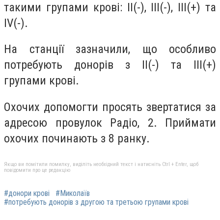
такими групами крові: IІ(-), III(-), III(+) та
IV(-).
На станції зазначили, що особливо
потребують донорів з IІ(-) та III(+)
групами крові.
Охочих допомогти просять звертатися за
адресою провулок Радіо, 2. Приймати
охочих починають з 8 ранку.
Якщо ви помітили помилку, виділіть необхідний текст і натисніть Ctrl + Enter, щоб
повідомити про це редакцію
#донори крові
#Миколаїв
#потребують донорів з другою та третьою групами крові