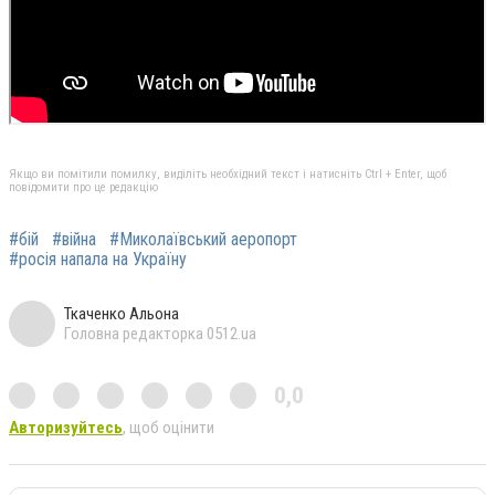
Якщо ви помітили помилку, виділіть необхідний текст і натисніть Ctrl + Enter, щоб
повідомити про це редакцію
#бій
#війна
#Миколаївський аеропорт
#росія напала на Україну
Ткаченко Альона
Головна редакторка 0512.ua
0,0
Авторизуйтесь
, щоб оцінити