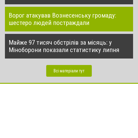
Ворог атакував Вознесенську громаду:
шестеро людей постраждали
Майже 97 тисяч обстрілів за місяць: у
Міноборони показали статистику липня
Всі матеріали тут