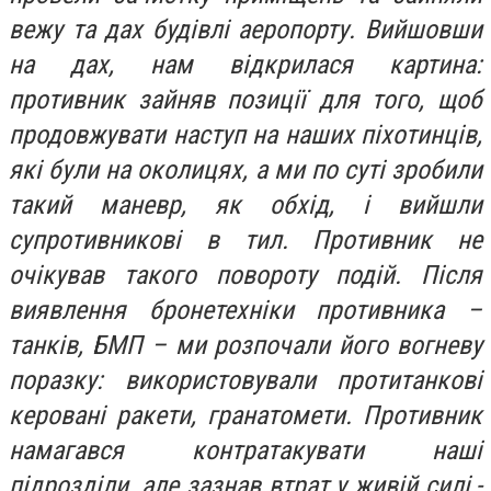
вежу та дах будівлі аеропорту. Вийшовши
на дах, нам відкрилася картина:
противник зайняв позиції для того, щоб
продовжувати наступ на наших піхотинців,
які були на околицях, а ми по суті зробили
такий маневр, як обхід, і вийшли
супротивникові в тил. Противник не
очікував такого повороту подій. Після
виявлення бронетехніки противника –
танків, БМП – ми розпочали його вогневу
поразку: використовували протитанкові
керовані ракети, гранатомети. Противник
намагався контратакувати наші
підрозділи, але зазнав втрат у живій силі,-