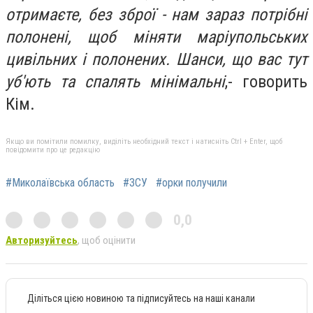
отримаєте, без зброї - нам зараз потрібні
полонені, щоб міняти маріупольських
цивільних і полонених. Шанси, що вас тут
уб'ють та спалять мінімальні
,- говорить
Кім.
Якщо ви помітили помилку, виділіть необхідний текст і натисніть Ctrl + Enter, щоб
повідомити про це редакцію
#Миколаївська область
#ЗСУ
#орки получили
0,0
Авторизуйтесь
, щоб оцінити
Діліться цією новиною та підписуйтесь на наші канали