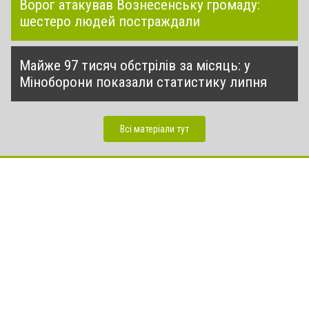
Ворог атакував Вознесенську громаду:
шестеро людей постраждали
Майже 97 тисяч обстрілів за місяць: у
Міноборони показали статистику липня
Всі матеріали тут