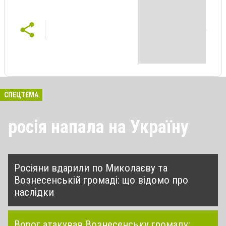
СПЕЦТЕМА
росія напала на Україну
Росіяни вдарили по Миколаєву та
Вознесенській громаді: що відомо про
наслідки
Ворог атакував Вознесенську громаду: