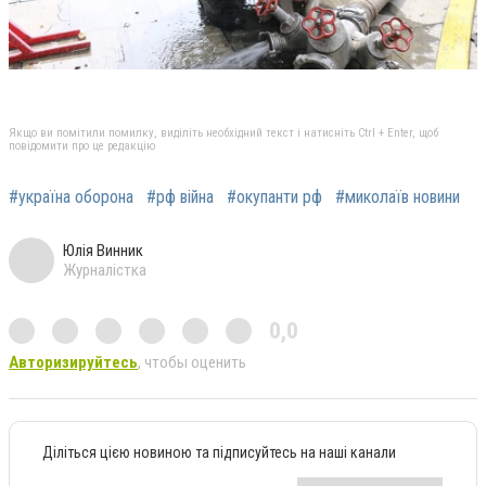
Якщо ви помітили помилку, виділіть необхідний текст і натисніть Ctrl + Enter, щоб
повідомити про це редакцію
#україна оборона
#рф війна
#окупанти рф
#миколаїв новини
Юлія Винник
Журналістка
0,0
Авторизируйтесь
, чтобы оценить
Діліться цією новиною та підписуйтесь на наші канали