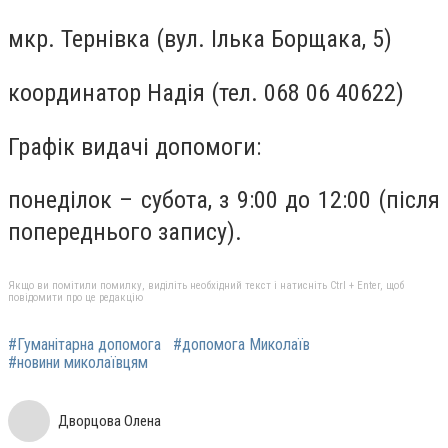
мкр. Тернівка (вул. Ілька Борщака, 5)
координатор Надія (тел. 068 06 40622)
Графік видачі допомоги:
понеділок – субота, з 9:00 до 12:00 (після
попереднього запису).
Якщо ви помітили помилку, виділіть необхідний текст і натисніть Ctrl + Enter, щоб
повідомити про це редакцію
#Гуманітарна допомога
#допомога Миколаїв
#новини миколаївцям
Дворцова Олена