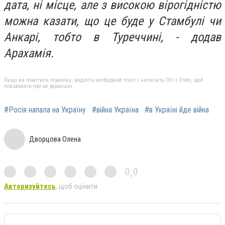
дата, ні місце, але з високою вірогідністю
можна казати, що це буде у Стамбулі чи
Анкарі, тобто в Туреччині, - додав
Арахамія.
Якщо ви помітили помилку, виділіть необхідний текст і натисніть Ctrl + Enter, щоб
повідомити про це редакцію
#Росія напала на Україну
#війна Україна
#в Україні йде війна
Дворцова Олена
0,0
Авторизуйтесь
, щоб оцінити