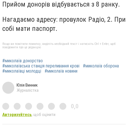
Прийом донорів відбувається з 8 ранку.
Нагадаємо адресу: провулок Радіо, 2. При
собі мати паспорт.
Якщо ви помітили помилку, виділіть необхідний текст і натисніть Ctrl + Enter, щоб
повідомити про це редакцію
#миколаїв донорство
#миколаївська станція переливання крові
#миколаїв оборона
#миколаївці молодці
#миколаїв новини
Юлія Винник
Журналістка
0,0
Авторизуйтесь
, щоб оцінити