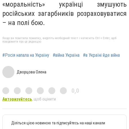
«моральність» українці змушують
російських загарбників розраховуватися
– на полі бою.
Якщо ви помітили помилку, виділіть необхідний текст і натисніть Ctrl + Enter, щоб
повідомити про це редакцію
#Росія напала на Україну
#війна Україна
#в Україні йде війна
Дворцова Олена
0,0
Авторизуйтесь
, щоб оцінити
Діліться цією новиною та підписуйтесь на наші канали