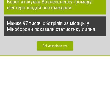
Ворог атакував Вознесенську громаду:
шестеро людей постраждали
Майже 97 тисяч обстрілів за місяць: у
Міноборони показали статистику липня
Всі матеріали тут