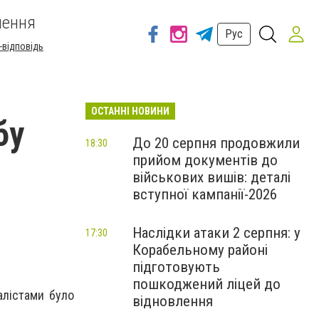
шення
Рус
-відповідь
ОСТАННІ НОВИНИ
бу
До 20 серпня продовжили
18:30
прийом документів до
військових вишів: деталі
вступної кампанії-2026
Наслідки атаки 2 серпня: у
17:30
Корабельному районі
підготовують
пошкоджений ліцей до
алістами було
відновлення