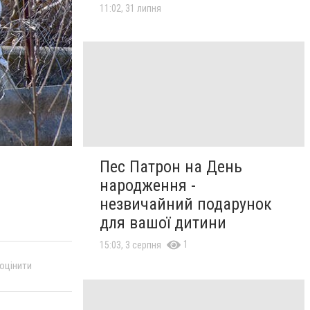
11:02, 31 липня
Пес Патрон на День
народження -
незвичайний подарунок
для вашої дитини
1
15:03, 3 серпня
 оцінити