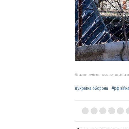
Якщо ви помітили помилку, виділіть нео
#україна оборона
#рф війн