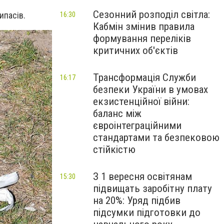
Сезонний розподіл світла:
ипасів.
16:30
Кабмін змінив правила
формування переліків
критичних об'єктів
Трансформація Служби
16:17
безпеки України в умовах
екзистенційної війни:
баланс між
євроінтеграційними
стандартами та безпековою
стійкістю
З 1 вересня освітянам
15:30
підвищать заробітну плату
на 20%: Уряд підбив
підсумки підготовки до