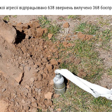
кої агресії відпрацьовано 638 звернень вилучено 368 боєпр