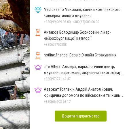
Medicasano Миколаїв, клініка комплексного
консервативного лікування
+380(99)029-96-00, +380(67)009-06-00
Антаков Володимир Борисович, лікар-
нейрохірург вищої категорії
+380679765388
hotline.finance: Сервіс Онлайн Страхування
Life Altera. Альтера, наркологічний центр,
лікування наркоманії, лікування алкоголізму,
зняття ломки
+380(97)741-44-47
Адвокат Толпекін Андрій Анатолійович,
юридична допомога по військовим та іншим
справам
+380(66)903-68-17
Додати підприємство