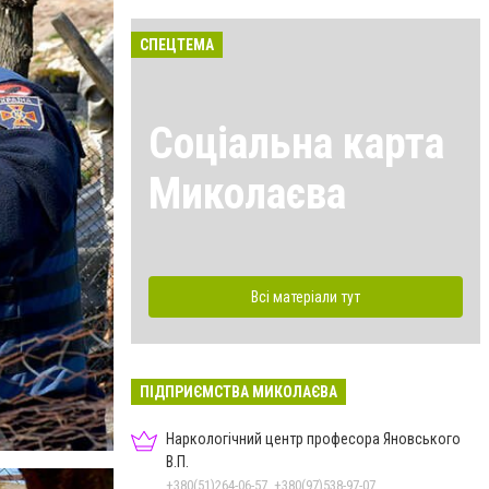
СПЕЦТЕМА
Соціальна карта
Миколаєва
Всі матеріали тут
ПІДПРИЄМСТВА МИКОЛАЄВА
Наркологічний центр професора Яновського
В.П.
+380(51)264-06-57, +380(97)538-97-07