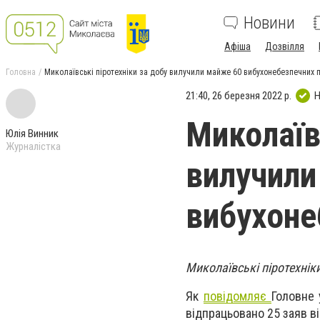
Новини
Афіша
Дозвілля
Головна
Миколаївські піротехніки за добу вилучили майже 60 вибухонебезпечних 
21:40, 26 березня 2022 р.
Н
Миколаїв
Юлія Винник
Журналістка
вилучили
вибухоне
Миколаївські піротехнік
Як
повідомляє
Головне 
відпрацьовано 25 заяв в