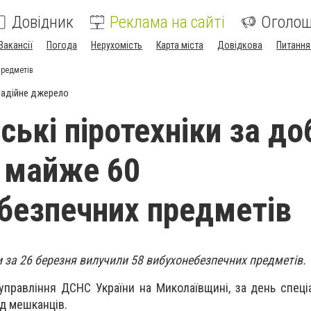
Довідник
Реклама на сайті
Оголо
Вакансії
Погода
Нерухомість
Карта міста
Довідкова
Питання
предметів
адійне джерело
ські піротехніки за до
 майже 60
безпечних предметів
и за 26 березня вилучили 58 вибухонебезпечних предметів.
управління ДСНС України на Миколаївщині, за день спеці
ід мешканців.