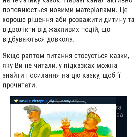
на тематику казок. Наразі канал активно
поповнюється новими матеріалами. Це
хороше рішення аби розважити дитину та
відволікти від жахливих подій, що
відбуваються довкола.
Якщо раптом питання стосується казки,
яку Ви не читали, у підказках можна
знайти посилання на цю казку, щоб її
прочитати.