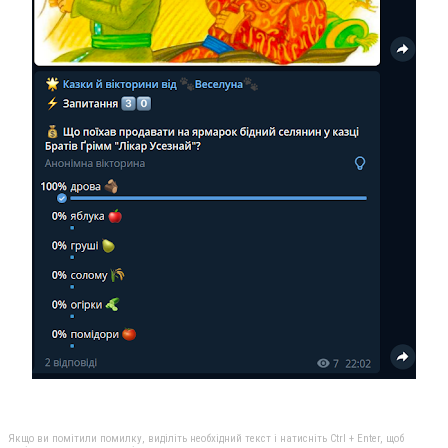
Якщо ви помітили помилку, виділіть необхідний текст і натисніть Ctrl + Enter, щоб