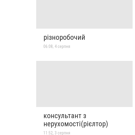
різноробочий
06:08, 4 серпня
консультант з
нерухомості(рієлтор)
11:52, 3 серпня