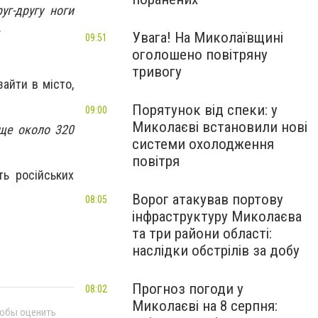
уг-другу ноги
.
Увага! На Миколаївщині
09:51
оголошено повітряну
тривогу
айти в місто,
Порятунок від спеки: у
09:00
Миколаєві встановили нові
ще около 320
системи охолодження
повітря
ть російських
Ворог атакував портову
08:05
інфраструктуру Миколаєва
та три райони області:
наслідки обстрілів за добу
Прогноз погоди у
08:02
Миколаєві на 8 серпня:
тобы оценить