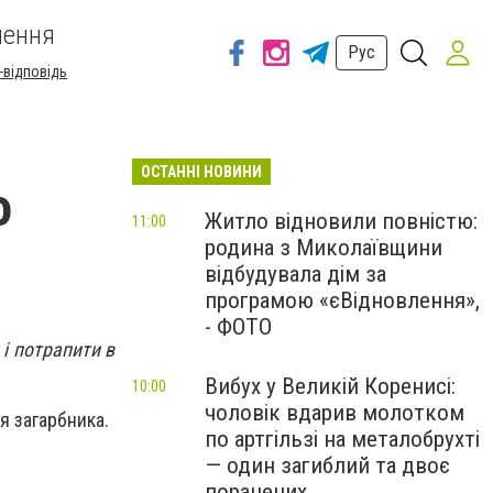
шення
Рус
-відповідь
ОСТАННІ НОВИНИ
о
Житло відновили повністю:
11:00
родина з Миколаївщини
відбудувала дім за
програмою «єВідновлення»,
- ФОТО
 і потрапити в
Вибух у Великій Коренисі:
10:00
чоловік вдарив молотком
я загарбника.
по артгільзі на металобрухті
— один загиблий та двоє
поранених