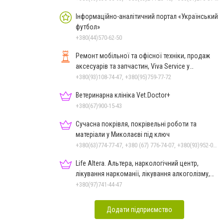
Інформаційно-аналітичний портал «Український
футбол»
+380(44)570-62-50
Ремонт мобільної та офісної техніки, продаж
аксесуарів та запчастин, Viva Service у
Миколаєві
+380(93)108-74-47, +380(95)759-77-72
Ветеринарна клініка Vet.Doctor+
+380(67)900-15-43
Сучасна покрівля, покрівельні роботи та
матеріали у Миколаєві під ключ
+380(63)774-77-47, +380 (67) 776-74-07, +380(93)952-02-91
Life Altera. Альтера, наркологічний центр,
лікування наркоманії, лікування алкоголізму,
зняття ломки
+380(97)741-44-47
Додати підприємство