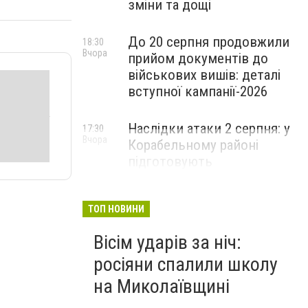
зміни та дощі
До 20 серпня продовжили
18:30
Вчора
прийом документів до
військових вишів: деталі
вступної кампанії-2026
Наслідки атаки 2 серпня: у
17:30
Вчора
Корабельному районі
підготовують
пошкоджений ліцей до
відновлення
ТОП НОВИНИ
Вісім ударів за ніч:
росіяни спалили школу
на Миколаївщині