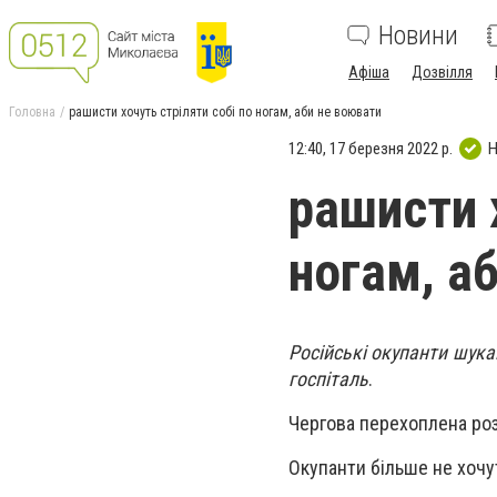
Новини
Афіша
Дозвілля
Головна
рашисти хочуть стріляти собі по ногам, аби не воювати
12:40, 17 березня 2022 р.
Н
рашисти х
ногам, а
Російські окупанти шука
госпіталь
.
Чергова перехоплена роз
Окупанти більше не хочу