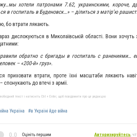
жу…мы хотели патронами 7.62, украинскими, короче, др
ся в госпиталь в Буденовск…» – ділиться з матір’ю рашист
ою, бо втрати лякають.
раз дислокуються в Миколаївській області. Вони хочуть з
датними:
правили обратно с бригады в госпиталь с ранениями… е
еловек – «200-й» груз».
ся приховати втрати, проте їхні масштаби лякають наві
– спонукають до втечі з армії.
бхідний текст і натисніть Ctrl + Enter, щоб повідомити про це редакцію
війна Україна
#в Україні йде війна
0,0
Оцініть першим
Авторизируйтесь
, ч