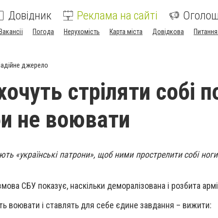
Довідник
Реклама на сайті
Оголо
Вакансії
Погода
Нерухомість
Карта міста
Довідкова
Питання
адійне джерело
очуть стріляти собі п
би не воювати
ють «українські патрони», щоб ними прострелити собі ноги
мова СБУ показує, наскільки деморалізована і розбита армі
ть воювати і ставлять для себе єдине завдання – вижити: