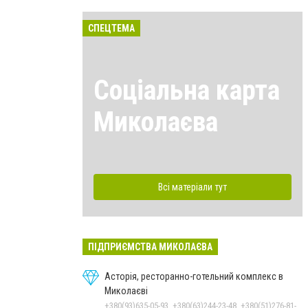
СПЕЦТЕМА
Соціальна карта
Миколаєва
Всі матеріали тут
ПІДПРИЄМСТВА МИКОЛАЄВА
Асторія, ресторанно-готельний комплекс в
Миколаєві
+380(93)635-05-93, +380(63)244-23-48, +380(51)276-81-65, +380(93)361-03-37, +380(95)172-60-42, +380(51)277-66-77, +380(68)916-39-76