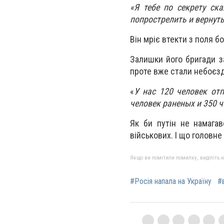
«Я тебе по секрету ска
попрострелить и вернуть
Він мріє втекти з поля б
Залишки його бригади за
проте вже стали небоєз
«
У нас 120 человек от
человек раненых и 350 ч
Як би путін не намагав
військових. І що головне 
Якщо ви помітили помилку, виділіть нео
#Росія напала на Україну
#