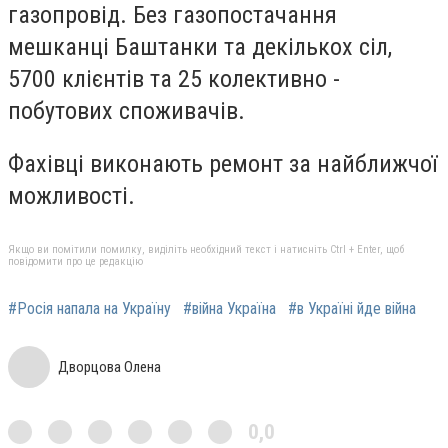
газопровід. Без газопостачання
мешканці Баштанки та декількох сіл,
5700 клієнтів та 25 колективно -
побутових споживачів.
Фахівці виконають ремонт за найближчої
можливості.
Якщо ви помітили помилку, виділіть необхідний текст і натисніть Ctrl + Enter, щоб
повідомити про це редакцію
#Росія напала на Україну
#війна Україна
#в Україні йде війна
Дворцова Олена
0,0