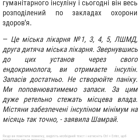
гуманітарного інсуліну і сьогодні він весь
розподілений по закладах охорони
здоров'я.
—
Це міська лікарня №1, 3, 4, 5, ЛШМД,
друга дитяча міська лікарня. Звернувшись
до цих установ через свого
ендокринолога, ви отримаєте інсулін.
Запасів достатньо. Не створюйте паніку.
Ми поповнюватимемо запаси. За цим
дуже ретельно стежать місцева влада.
Містяни забезпечені інсуліном мінімум на
місяць так точно, - заявила Шамрай.
Якщо ви помітили помилку, виділіть необхідний текст і натисніть Ctrl + Enter, щоб
повідомити про це редакцію