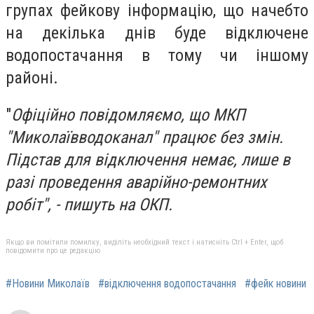
групах фейкову інформацію, що начебто
на декілька днів буде відключене
водопостачання в тому чи іншому
районі.
"
Офіційно повідомляємо, що МКП
"Миколаївводоканал" працює без змін.
Підстав для відключення немає, лише в
разі проведення аварійно-ремонтних
робіт", - пишуть на ОКП.
Якщо ви помітили помилку, виділіть необхідний текст і натисніть Ctrl + Enter, щоб
повідомити про це редакцію
#Новини Миколаїв
#відключення водопостачання
#фейк новини