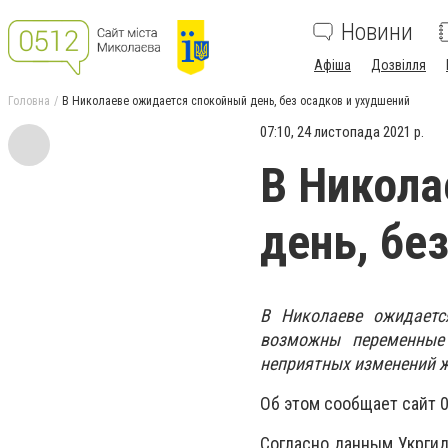
Новини
Афіша
Дозвілля
Головна
В Николаеве ожидается спокойный день, без осадков и ухудшений
07:10, 24 листопада 2021 р.
В Никола
день, бе
В Николаеве ожидаетс
возможны переменные
неприятных изменений ж
Об этом сообщает сайт 0
Согласно данным Укргид