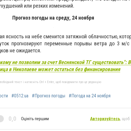
ухудшений или резких изменений.
Прогноз погоды на среду, 24 ноября
я ясность на небе сменится затяжной облачностью, кото
суток прогнозируют переменные порывы ветра до 3 м/с
дков не ожидается.
кому не позволим за счет Веснянской ТГ существовать": 
ица в Николаеве может остаться без финансирования
бхідний текст і натисніть Ctrl + Enter, щоб повідомити про це редакцію
ости
#0512.ua
#Прогноз погоды
#Погода на 24 ноября
0,0
Оцініть першим
Авторизуйтесь
, щоб