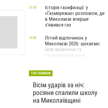
Історія газифікації: у
13:30
«Газмережах» розповіли, де
в Миколаєві вперше
з'явився газ
Літній відпочинок у
13:00
Миколаєві 2026: шукаємо
нові враження та
перезавантаження
ПАРТНЕРСЬКИЙ СПЕЦПРОЄКТ
Як миколаївцям пережити
12:30
ТОП НОВИНИ
спеку: практичні поради,
Вісім ударів за ніч:
прохолодний транспорт та
нові локації з
росіяни спалили школу
«туманчиками»
на Миколаївщині