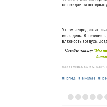
не ожидается погодных 
Утром непродолжительна
весь день. В течение 
влажность воздуха. Оса
Читайте также:
"Мы ни
больн
Якщо ви помітили помилку, виділіть нео
#Погода
#Николаев
#Нов