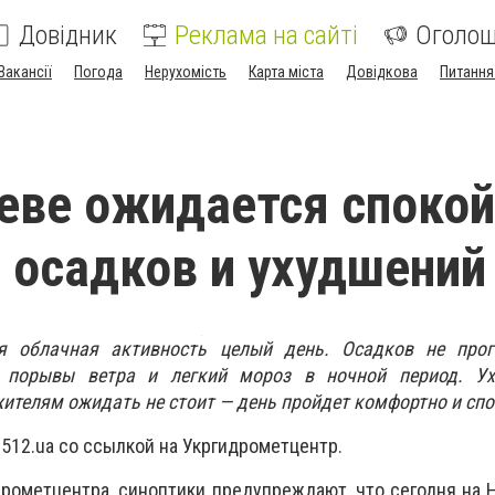
Довідник
Реклама на сайті
Оголо
Вакансії
Погода
Нерухомість
Карта міста
Довідкова
Питання
еве ожидается споко
з осадков и ухудшений
я облачная активность целый день. Осадков не прог
 порывы ветра и легкий мороз в ночной период. Ух
ителям ожидать не стоит — день пройдет комфортно и спо
512.ua со ссылкой на Укргидрометцентр.
рометцентра, синоптики предупреждают, что сегодня на