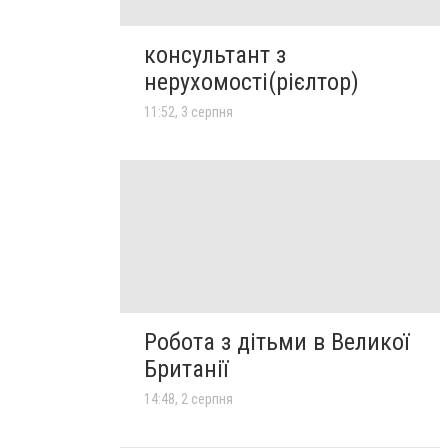
консультант з
нерухомості(рієлтор)
11:52, 3 серпня
Робота з дітьми в Великої
Британії
14:48, 2 серпня