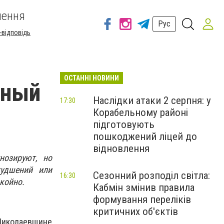
шення
Рус
-відповідь
ОСТАННІ НОВИНИ
йный
Наслідки атаки 2 серпня: у
17:30
Корабельному районі
підготовують
пошкоджений ліцей до
відновлення
нозируют, но
удшений или
Сезонний розподіл світла:
16:30
койно.
Кабмін змінив правила
формування переліків
критичних об'єктів
 Николаевщине