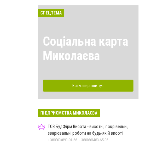
СПЕЦТЕМА
Соціальна карта
Миколаєва
Всі матеріали тут
ПІДПРИЄМСТВА МИКОЛАЄВА
ТОВ БудФірм Висота - висотні, покрівельні,
зварювальні роботи на будь-якій висоті
+380(63)893-91-66, +380(66)483-65-05