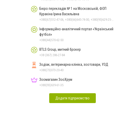
Бюро перекладів № 1 на Московській, ФОП
Куракіна Ірина Васильівна
+380(67)512-47-06, +380(66)645-74-00, +380(95)629-25-06, +380(93)383-31-61, +380(66)645-74-00
Інформаційно-аналітичний портал «Український
футбол»
+380(44)570-62-50
BTLS Group, митний брокер
+38 (067) 286-27-84
Зодіак, ветеринарна клініка, зоотовари, УЗД
+380(73)073-20-40
Зоомагазин ЗооХрум
+380(93)639-61-35
Додати підприємство