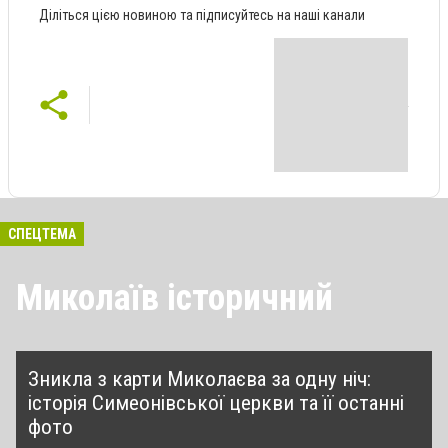
Діліться цією новиною та підписуйтесь на наші канали
СПЕЦТЕМА
Миколаїв історичний
Зникла з карти Миколаєва за одну ніч:
історія Симеонівської церкви та її останні
фото