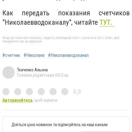
Как передать показания счетчиков
"Николаевводоканалу", читайте
ТУТ.
Якщо ви помітили помилку, виділіть необхідний текст і натисніть Ctrl + Enter, щоб
повідомити про це редакцію
#счетчик
#Николаев
#Николаевводоканал
Ткаченко Альона
Головна редакторка 0512.ua
0,0
Авторизуйтесь
, щоб оцінити
Діліться цією новиною та підписуйтесь на наші канали