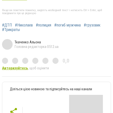
Якщо ви помітили помилку, виділіть необхідний текст і натисніть Ctrl + Enter, щоб
повідомити про це редакцію
#ДТП
#Николаев
#полиция
#погиб мужчина
#грузовик
#Трикраты
Ткаченко Альона
Головна редакторка 0512.ua
0,0
Авторизуйтесь
, щоб оцінити
Діліться цією новиною та підписуйтесь на наші канали