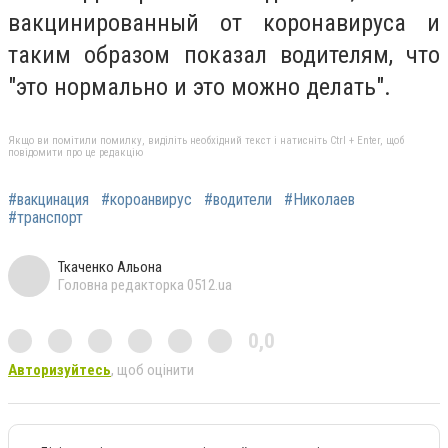
вакцинированный от коронавируса и
таким образом показал водителям, что
"это нормально и это можно делать".
Якщо ви помітили помилку, виділіть необхідний текст і натисніть Ctrl + Enter, щоб
повідомити про це редакцію
#вакцинация
#короанвирус
#водители
#Николаев
#транспорт
Ткаченко Альона
Головна редакторка 0512.ua
0,0
Авторизуйтесь
, щоб оцінити