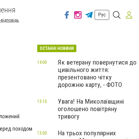
шення
Рус
-відповідь
ОСТАННІ НОВИНИ
Як ветерану повернутися до
14:00
цивільного життя:
презентовано чітку
дорожню карту, - ФОТО
Увага! На Миколаївщині
13:10
оголошено повітряну
тривогу
дложений.
перед походом
На трьох популярних
13:00