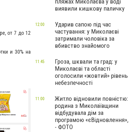
пляжах Миколаєва у воді
виявили кишкову паличку
Ударив сапою під час
12:00
частування: у Миколаєві
е, от 7 до 12
затримали чоловіка за
вбивство знайомого
тки и 30% на
Гроза, шквали та град: у
11:45
Миколаєві та області
оголосили «жовтий» рівень
небезпечності
Житло відновили повністю:
11:00
родина з Миколаївщини
відбудувала дім за
програмою «єВідновлення»,
- ФОТО