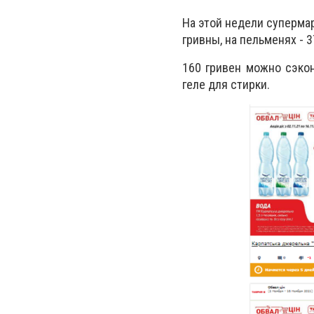
На этой недели супермар
гривны, на пельменях - 3
160 гривен можно сэкон
геле для стирки.