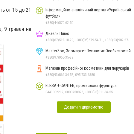
ь от 15 до 21
Інформаційно-аналітичний портал «Український
футбол»
+380(44)570-62-50
, 9 гривен на
Дизель Плюс
+380(67)512-10-29, +380(95)679-54-71, +380(93)982-27-24, +380(67)785-45-70, +380(51)248-33-48
MasterZoo, Зоомаркет Пухнастих Особистостей
+380(97)955-35-39
Магазин професійної косметики для перукарів
+380(93)864-34-58, 095 733 6380
ELESA + GANTER, промислова фурнітура
0443002212, 0800750875, +380(98)011-84-55
Додати підприємство