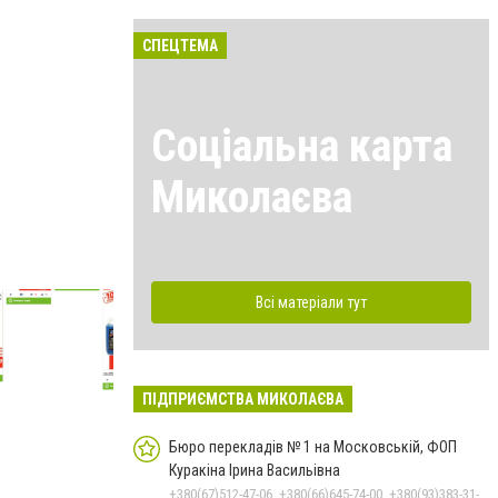
СПЕЦТЕМА
Соціальна карта
Миколаєва
Велмарт
Акции в Николаевских супермаркетах
Всі матеріали тут
ПІДПРИЄМСТВА МИКОЛАЄВА
Бюро перекладів № 1 на Московській, ФОП
Куракіна Ірина Васильівна
+380(67)512-47-06, +380(66)645-74-00, +380(93)383-31-61, +380(95)629-25-06, +380(66)645-74-00