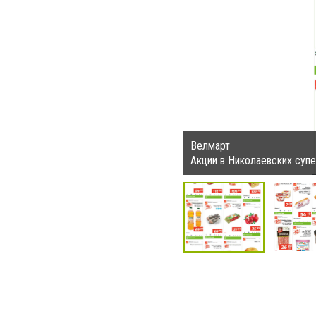
Велмарт
Акции в Николаевских суп