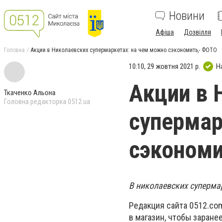
Новини
Афіша
Дозвілля
Головна
Акции в Николаевских супермаркетах: на чем можно сэкономить,- ФОТО
10:10, 29 жовтня 2021 р.
Н
Акции в 
Ткаченко Альона
Головна редакторка 0512.ua
супермар
сэкономи
В николаевских суперма
Редакция сайта 0512.co
в магазин, чтобы заране