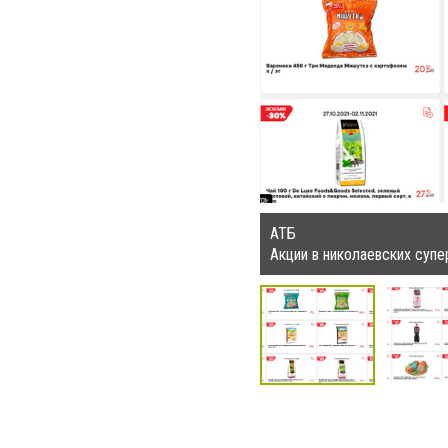
АТБ
Акции в николаевских суп