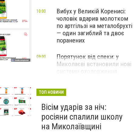
Вибух у Великій Коренисі:
10:00
чоловік вдарив молотком
по артгільзі на металобрухті
— один загиблий та двоє
поранених
Порятунок від спеки: у
09:00
Миколаєві встановили нові
системи охолодження
АТБ
Акции в николаевских супермаркетах
повітря
ТОП НОВИНИ
Вісім ударів за ніч:
росіяни спалили школу
на Миколаївщині