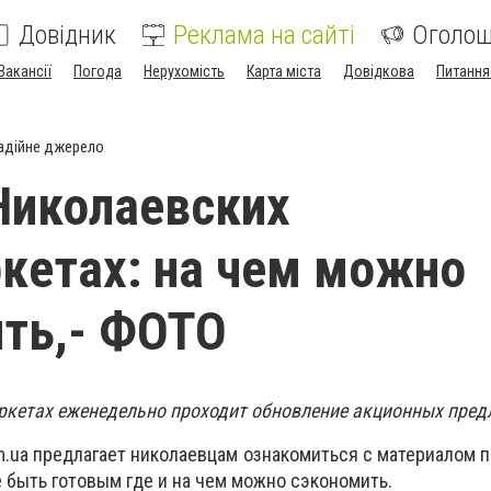
Довідник
Реклама на сайті
Оголо
Вакансії
Погода
Нерухомість
Карта міста
Довідкова
Питання
адійне джерело
Николаевских
кетах: на чем можно
ть,- ФОТО
ркетах еженедельно проходит обновление акционных пре
m.ua предлагает николаевцам ознакомиться с материалом 
е быть готовым где и на чем можно сэкономить.