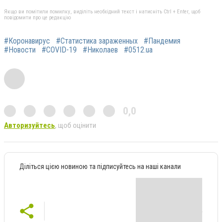
Якщо ви помітили помилку, виділіть необхідний текст і натисніть Ctrl + Enter, щоб
повідомити про це редакцію
#Коронавирус
#Статистика зараженных
#Пандемия
#Новости
#COVID-19
#Николаев
#0512.ua
0,0
Авторизуйтесь
, щоб оцінити
Діліться цією новиною та підписуйтесь на наші канали