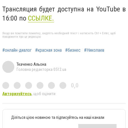
Трансляция будет доступна на YouTube в
16:00 по
ССЫЛКЕ.
Якщо ви помітили помилку, виділіть необхідний текст і натисніть Ctrl + Enter, щоб
повідомити про це редакцію
#онлайн-диалог
#красная зона
#бизнес
#Николаев
Ткаченко Альона
Головна редакторка 0512.ua
0,0
Авторизуйтесь
, щоб оцінити
Діліться цією новиною та підписуйтесь на наші канали