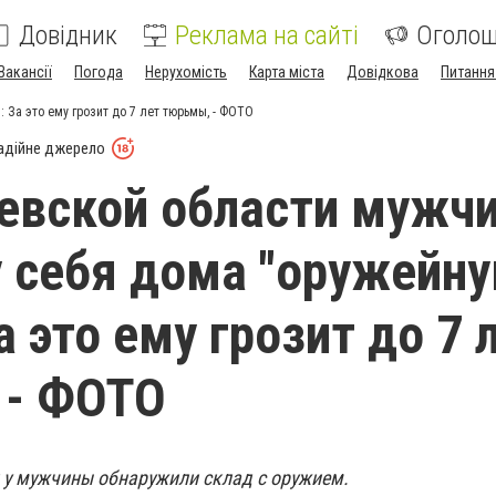
Довідник
Реклама на сайті
Оголо
Вакансії
Погода
Нерухомість
Карта міста
Довідкова
Питання
 За это ему грозит до 7 лет тюрьмы, - ФОТО
адійне джерело
евской области мужч
у себя дома "оружейн
а это ему грозит до 7 
 - ФОТО
 у мужчины обнаружили склад с оружием.