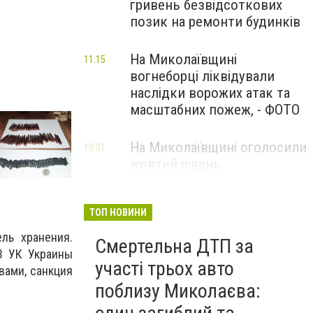
гривень безвідсоткових
позик на ремонти будинків
На Миколаївщині
11:15
вогнеборці ліквідували
Склад оружия в Южноукраинске
наслідки ворожих атак та
масштабних пожеж, - ФОТО
На Миколаївщині оголосили
10:01
жовтий рівень
небезпечності: очікуються
сильні шквали вітру
ТОП НОВИНИ
ль хранения.
Смертельна ДТП за
63 УК Украины
участі трьох авто
вами, санкция
поблизу Миколаєва: