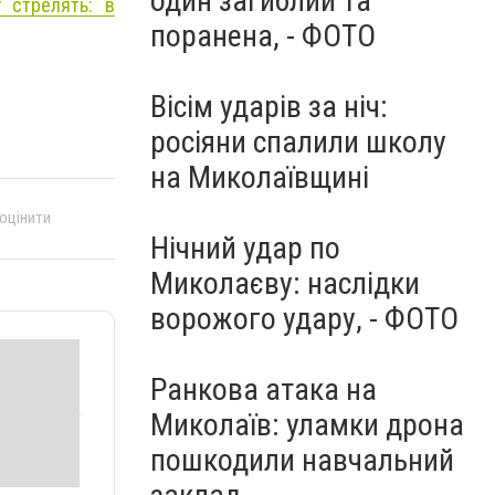
один загиблий та
 стрелять: в
поранена, - ФОТО
Вісім ударів за ніч:
росіяни спалили школу
на Миколаївщині
 оцінити
Нічний удар по
Миколаєву: наслідки
ворожого удару, - ФОТО
Ранкова атака на
Миколаїв: уламки дрона
пошкодили навчальний