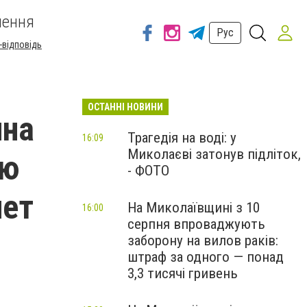
шення
Рус
-відповідь
ОСТАННІ НОВИНИ
ина
Трагедія на воді: у
16:09
Миколаєві затонув підліток,
ую
- ФОТО
лет
На Миколаївщині з 10
16:00
серпня впроваджують
заборону на вилов раків:
штраф за одного — понад
3,3 тисячі гривень