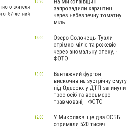
На Миколаївщині
15:30
тного жителя
запровадили карантин
это 57-летний
через небезпечну томатну
міль
Озеро Солонець-Тузли
14:00
стрімко міліє та рожевіє
через аномальну спеку, -
ФОТО
Вантажний фургон
13:00
вискочив на зустрічну смугу
під Одесою: у ДТП загинули
троє осіб та восьмеро
травмовані, - ФОТО
У Миколаєві ще два ОСББ
12:00
отримали 520 тисяч