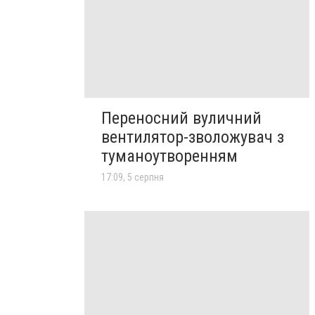
Переносний вуличний
вентилятор-зволожувач з
туманоутворенням
17:09, 5 серпня