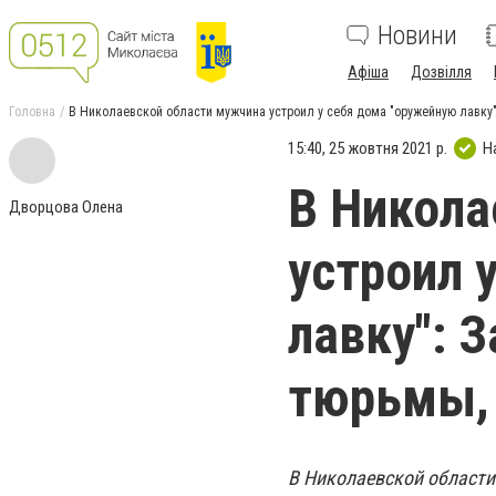
Новини
Афіша
Дозвілля
Головна
В Николаевской области мужчина устроил у себя дома "оружейную лавку":
15:40, 25 жовтня 2021 р.
Н
В Никола
Дворцова Олена
устроил 
лавку": З
тюрьмы,
В Николаевской области