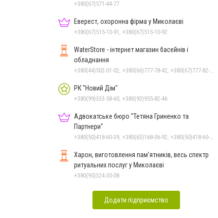
+380(67)571-44-77
Еверест, охоронна фірма у Миколаєві
+380(67)515-10-91, +380(67)515-10-92
WaterStore - інтернет магазин басейнів і
обладнання
+380(44)502-01-02, +380(66)777-78-42, +380(67)777-82-19, +380(67)890-80-80, +380(73)890-80-80, +380(44)502-01-03
РК "Новий Дім"
+380(99)333-58-60, +380(93)955-82-46
Адвокатське бюро "Тетяна Гриненко та
Партнери"
+380(50)418-60-39, +380(63)168-06-92, +380(50)418-60-39
Харон, виготовлення пам'ятників, весь спектр
ритуальних послуг у Миколаєві
+380(95)324-30-08
Додати підприємство