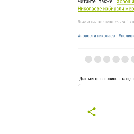
Читайте также:
Хороши
Николаеве избирали мер
Якщо ви помітили помилку, виділіть нео
#новости николаев
#полици
Діліться цією новиною та підп