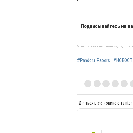
Подписывайтесь на на
Якщо ви помітили помилку, виділіть нео
#Pandora Papers
#НОВОСТ
Діліться цією новиною та підп