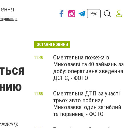
шення
Рус
-відповідь
ОСТАННІ НОВИНИ
Смертельна пожежа в
11:40
Миколаєві та 40 займань за
ться
добу: оперативне зведення
ДСНС, - ФОТО
анию
Смертельна ДТП за участі
11:00
трьох авто поблизу
Миколаєва: один загиблий
та поранена, - ФОТО
зиденту,