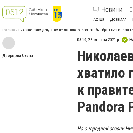
Новини
Афіша
Дозвілля
Головна
Николаевским депутатам не хватило голосов, чтобы обратиться к правите
08:10, 22 жовтня 2021 р.
Н
Николаев
Дворцова Олена
хватило 
к правит
Pandora 
На очередной сессии Ни