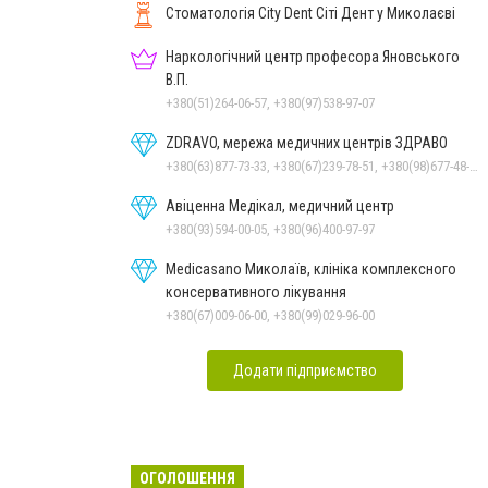
Стоматологія City Dent Сіті Дент у Миколаєві
Наркологічний центр професора Яновського
В.П.
+380(51)264-06-57, +380(97)538-97-07
ZDRAVO, мережа медичних центрів ЗДРАВО
+380(63)877-73-33, +380(67)239-78-51, +380(98)677-48-87
Авіценна Медікал, медичний центр
+380(93)594-00-05, +380(96)400-97-97
Medicasano Миколаїв, клініка комплексного
консервативного лікування
+380(67)009-06-00, +380(99)029-96-00
Додати підприємство
ОГОЛОШЕННЯ