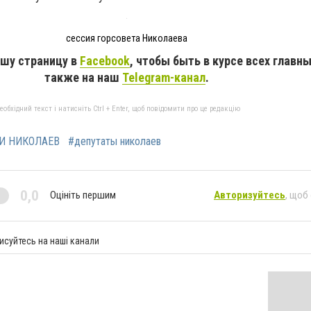
сессия горсовета Николаева
шу страницу в
Facebook
, чтобы быть в курсе всех главн
также на наш
Telegram-канал
.
бхідний текст і натисніть Ctrl + Enter, щоб повідомити про це редакцію
И НИКОЛАЕВ
#депутаты николаев
0,0
Оцініть першим
Авторизуйтесь
, щоб
исуйтесь на наші канали