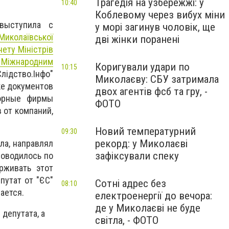
Трагедія на узбережжі: у
10:40
Коблевому через вибух міни
выступила с
у морі загинув чоловік, ще
Миколаївської
дві жінки поранені
нету Міністрів
 Міжнародним
Коригували удари по
10:15
лідство.Інфо"
Миколаєву: СБУ затримала
ке документов
двох агентів фсб та гру, -
шорные фирмы
ФОТО
 от компаний,
Новий температурний
09:30
рекорд: у Миколаєві
ла, направлял
зафіксували спеку
роводилось по
рживать этот
путат от "ЄС"
Сотні адрес без
08:10
ается.
електроенергії до вечора:
де у Миколаєві не буде
 депутата, а
світла, - ФОТО