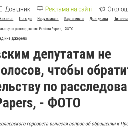
Довідник
Реклама на сайті
Оголо
Вакансії
Погода
Нерухомість
Карта міста
Довідкова
Питання
льству по расследованию Pandora Papers, - ФОТО
адійне джерело
ским депутатам не
голосов, чтобы обрати
ельству по расследов
Papers, - ФОТО
колаевского горсовета вынесли вопрос об обращении к Пре