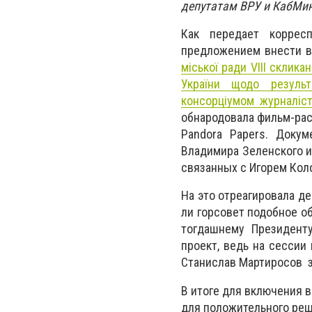
депутатам ВРУ и КабМину
Как передает коррес
предложением внести в
міської ради VIІI склика
України щодо результ
консорціумом журналіст
обнародовала фильм-рас
Pandora Papers. Доку
Владимира Зеленского и
связанных с Игорем Кол
На это отреагировала де
ли горсовет подобное о
тогдашнему Президент
проект, ведь на сессии
Станислав Мартиросов за
В итоге для включения в
для положительного реш