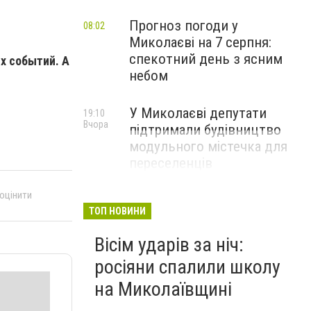
Прогноз погоди у
08:02
Миколаєві на 7 серпня:
спекотний день з ясним
ых событий. А
небом
У Миколаєві депутати
19:10
Вчора
підтримали будівництво
модульного містечка для
переселенців
 оцінити
ТОП НОВИНИ
Вісім ударів за ніч:
росіяни спалили школу
на Миколаївщині