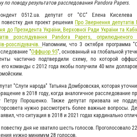
 по поводу результатов расследования Pandora Papers.
пондент 0512.ua. депутат от "ЄС" Елена Киселева 
 повестку дня проект решения
Про Звернення депутатів 
ння до Президента України, Верховної Ради України та Кабі
атів розслідування Pandora Papers, оприлюдненого
ів-розслідувачів.
Напомним, что 3 октября программа "С
следование "
Оффшор 95
", основанный на глобальной утеч
менты частично подтвердили схему, по которой офф
 его команды с 2012 года якобы получили 40 млн долларов
омойским.
путат "Слуги народа" Татьяна Домбровская, которая уточни
бращение в 2018 году, когда аналогичное расследование п
у Петру Порошенко. Также депутат призвала не подде
 горсовета нужно рассмотреть более важные вопросы. Де
явил, что ситуация в 2018 и 2021 годах кардинально отлич
 повестку дня не хватило шесть голосов. Проголосовало 22
ения нужно минимум 28 голосов.