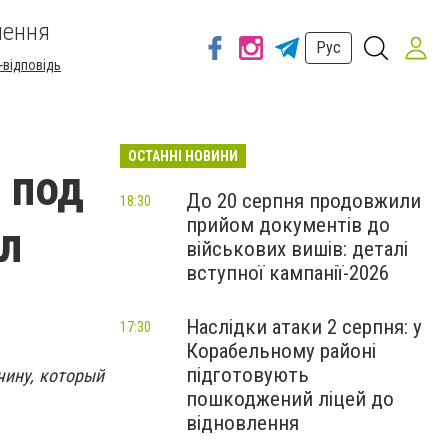
шення
Рус
-відповідь
ОСТАННІ НОВИНИ
 под
До 20 серпня продовжили
18:30
прийом документів до
л
військових вишів: деталі
вступної кампанії-2026
Наслідки атаки 2 серпня: у
17:30
Корабельному районі
підготовують
чину, который
пошкоджений ліцей до
відновлення