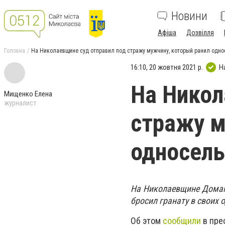
Новини
Афіша
Дозвілля
Головна
На Николаевщине суд отправил под стражу мужчину, который ранил одно
16:10, 20 жовтня 2021 р.
Н
На Никол
Мищенко Елена
журналист
стражу м
односель
На Николаевщине Домане
бросил гранату в своих 
Об этом
сообщили
в пре