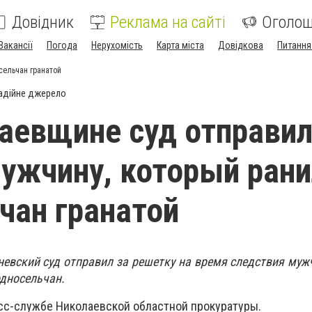
Довідник
Реклама на сайті
Оголо
Вакансії
Погода
Нерухомість
Карта міста
Довідкова
Питання
сельчан гранатой
адійне джерело
аевщине суд отправил
ужчину, который рани
чан гранатой
вский суд отправил за решетку на время следствия муж
односельчан.
сс-службе Николаевской областной прокуратуры.