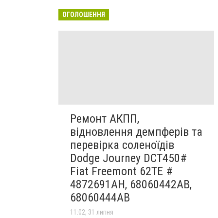
ОГОЛОШЕННЯ
Ремонт АКПП,
відновлення демпферів та
перевірка соленоїдів
Dodge Journey DCT450#
Fiat Freemont 62TE #
4872691AH, 68060442AB,
68060444AB
11:02, 31 липня