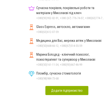
Сучасна покрівля, покрівельні роботи та
матеріали у Миколаєві під ключ
+380(93)952-02-91, +380 (67) 776-74-07, +380(63)774-77-47
Glass Express, автоскло, автомагазин
+380(63)612-07-59
Медицина для Вас, мережа аптек у Миколаєві
+380(50)668-66-12, +380(67)514-55-59
Марина Білодєд - клінічний психолог,
психотерапевт та супервізор у Миколаєві
+380(50)161-11-34, +380(93)667-46-99
Пломбір, сучасна стоматологія
+380(98)984-73-68
Додати підприємство