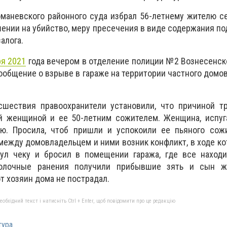
маневского районного суда избрал 56-летнему жителю с
ении на убийство, меру пресечения в виде содержания по
алога.
ря 2021
года вечером в отделение полиции №2 Вознесенск
ообщение о взрыве в гараже на территории частного домо
шествия правоохранители установили, что причиной тр
 женщиной и ее 50-летним сожителем. Женщина, испуга
ю. Просила, чтоб пришли и успокоили ее пьяного сож
между домовладельцем и ними возник конфликт, в ходе ко
нул чеку и бросил в помещении гаража, где все находи
колочные ранения получили прибывшие зять и сын 
т хозяин дома не пострадал.
бхідний текст і натисніть Ctrl + Enter, щоб повідомити про це редакцію
тура