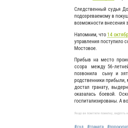
Следственный судья До
подозреваемому в покуш
возможности внесения з
Напомним, что
14 октяб
управления поступило с
Мостовое.
Прибыв на место проис
ссора между 56-летней
позвонила сыну и зят
родственники прибыли, 
достал гранату, выдер
оказалась боевой. Ос
госпитализированы. А во
Якщо ви помітили помилку, виділіть нео
#суд
#граната
#порокура