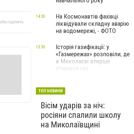
навчального року
На Космонавтів фахівці
14:30
тобы оценить
ліквідували складну аварію
на водомережі, - ФОТО
Історія газифікації: у
13:30
«Газмережах» розповіли, де
в Миколаєві вперше
з'явився газ
Літній відпочинок у
13:00
Миколаєві 2026: шукаємо
ТОП НОВИНИ
нові враження та
Вісім ударів за ніч:
перезавантаження
росіяни спалили школу
ПАРТНЕРСЬКИЙ СПЕЦПРОЄКТ
на Миколаївщині