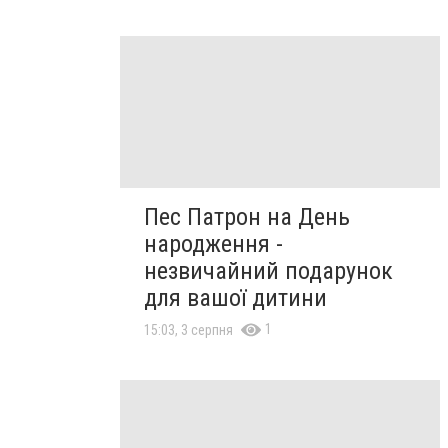
Пес Патрон на День
народження -
незвичайний подарунок
для вашої дитини
1
15:03, 3 серпня