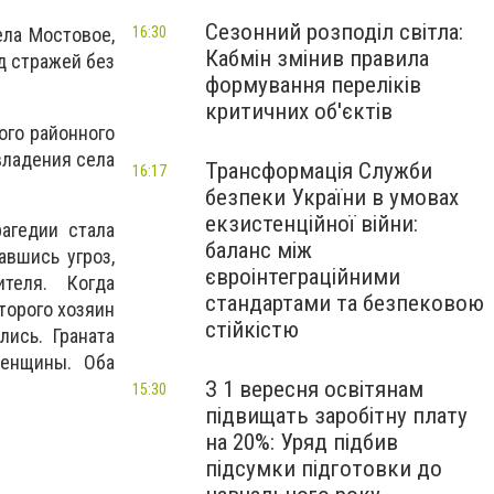
Сезонний розподіл світла:
16:30
ела Мостовое,
Кабмін змінив правила
д стражей без
формування переліків
критичних об'єктів
ого районного
владения села
Трансформація Служби
16:17
безпеки України в умовах
екзистенційної війни:
агедии стала
баланс між
вшись угроз,
євроінтеграційними
ителя. Когда
стандартами та безпековою
торого хозяин
стійкістю
лись. Граната
женщины. Оба
З 1 вересня освітянам
15:30
підвищать заробітну плату
на 20%: Уряд підбив
підсумки підготовки до