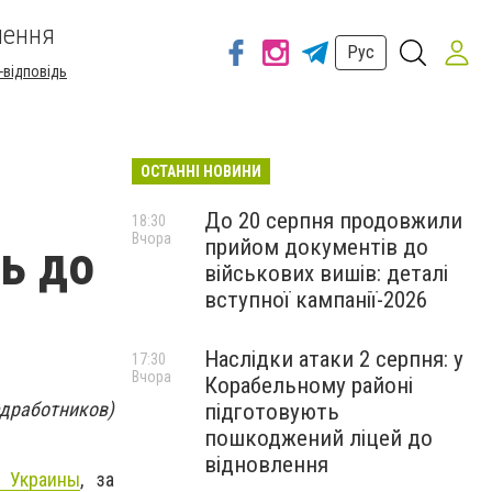
шення
Рус
-відповідь
ОСТАННІ НОВИНИ
До 20 серпня продовжили
18:30
Вчора
прийом документів до
ь до
військових вишів: деталі
вступної кампанії-2026
Наслідки атаки 2 серпня: у
17:30
Вчора
Корабельному районі
дработников)
підготовують
пошкоджений ліцей до
відновлення
 Украины
, за