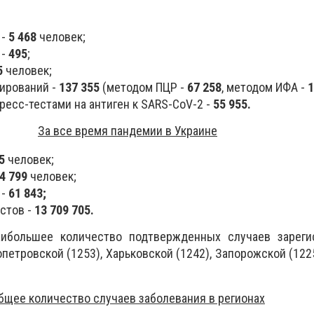
 -
5 468
человек;
 -
495
;
5
человек;
ирований -
137 355
(методом ПЦР -
67 258
, методом ИФА -
1
есс-тестами на антиген к SARS-CoV-2 -
55 955.
За все время пандемии в Украине
85
человек;
44 799
человек;
 -
61 843;
стов -
13 709 705.
аибольшее количество подтвержденных случаев зареги
петровской (1253), Харьковской (1242), Запорожской (122
бщее количество случаев заболевания в регионах