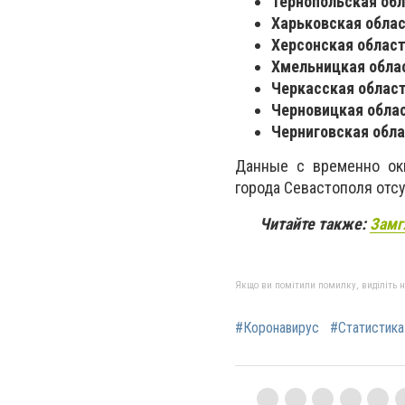
Тернопольская обла
Харьковская област
Херсонская область
Хмельницкая облас
Черкасская область
Черновицкая облас
Черниговская обла
Данные с временно ок
города Севастополя отс
Читайте также:
Замг
Якщо ви помітили помилку, виділіть нео
#Коронавирус
#Статистика