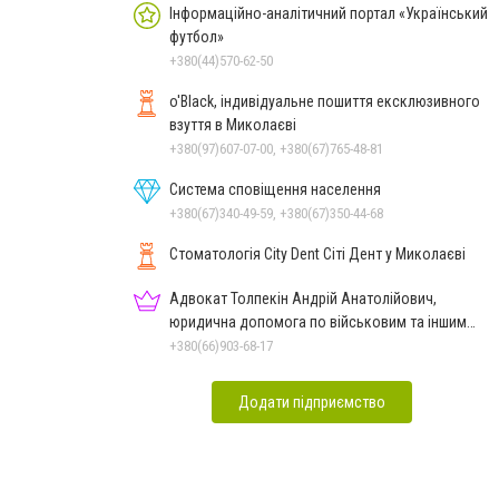
Інформаційно-аналітичний портал «Український
футбол»
+380(44)570-62-50
o'Black, індивідуальне пошиття ексклюзивного
взуття в Миколаєві
+380(97)607-07-00, +380(67)765-48-81
Система сповіщення населення
+380(67)340-49-59, +380(67)350-44-68
Стоматологія City Dent Сіті Дент у Миколаєві
Адвокат Толпекін Андрій Анатолійович,
юридична допомога по військовим та іншим
справам
+380(66)903-68-17
Додати підприємство