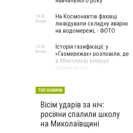
навчального року
На Космонавтів фахівці
14:30
Вчора
ліквідували складну аварію
на водомережі, - ФОТО
Історія газифікації: у
13:30
Вчора
«Газмережах» розповіли, де
в Миколаєві вперше
з'явився газ
Літній відпочинок у
13:00
Вчора
Миколаєві 2026: шукаємо
ТОП НОВИНИ
нові враження та
Вісім ударів за ніч:
перезавантаження
росіяни спалили школу
ПАРТНЕРСЬКИЙ СПЕЦПРОЄКТ
на Миколаївщині