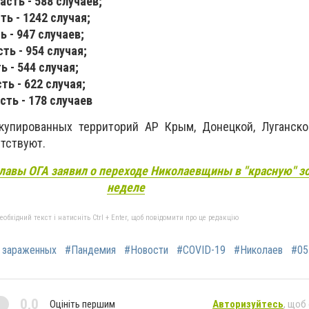
сть - 588 случаев;
ь - 1242 случая;
 - 947 случаев;
ть - 954 случая;
 - 544 случая;
ть - 622 случая;
сть - 178 случаев
купированных территорий АР Кры
м
, Д
онецкой, Луганск
утствуют.
лавы ОГА заявил о переходе Николаевщины в "красную" зо
неделе
бхідний текст і натисніть Ctrl + Enter, щоб повідомити про це редакцію
 зараженных
#Пандемия
#Новости
#COVID-19
#Николаев
#05
0,0
Оцініть першим
Авторизуйтесь
, щоб