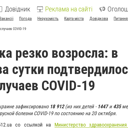
Довідник
Реклама на сайті
Оголо
Вакансії
Погода
Нерухомість
Карта міста
Довідкова
Питання
 случаев COVID-19
ка резко возросла: в
за сутки подтвердилос
случаев COVID-19
Украине зафиксировано
18 912
(из них детей -
1447
и
435
ме
русной болезни COVID-19 по состоянию на 20 октября.
512.ua со ссылкой на
Министерство здравоохранения