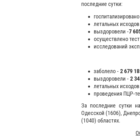
последние сутки:
госпитализировано
летальных исходов
выздоровели -
7 60
осуществлено тест
исследований экспр
заболело -
2 679 1
выздоровели -
2 3
летальных исходов
проведения ПЦР-те
За последние сутки н
Одесской (1606), Днепро
(1040) областях.
О