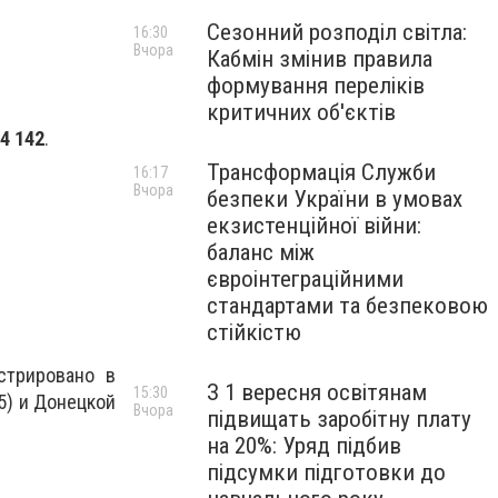
Сезонний розподіл світла:
16:30
Вчора
Кабмін змінив правила
формування переліків
критичних об'єктів
4 142
.
Трансформація Служби
16:17
Вчора
безпеки України в умовах
екзистенційної війни:
баланс між
євроінтеграційними
стандартами та безпековою
стійкістю
стрировано в
З 1 вересня освітянам
15:30
5) и Донецкой
Вчора
підвищать заробітну плату
на 20%: Уряд підбив
підсумки підготовки до