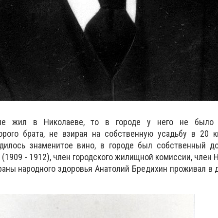
не жил в Николаеве, то в городе у него не было 
орого брата, не взирая на собственную усадьбу в 20 к
одилось знаменитое вино, в городе был собственный д
(1909 - 1912), член городского жилищной комиссии, член 
аны народного здоровья Анатолий Бредихин проживал в 