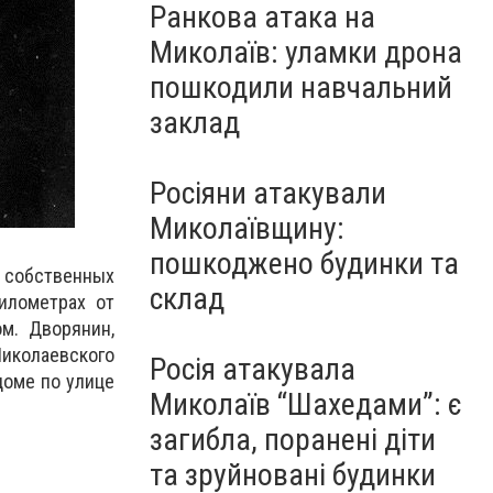
Ранкова атака на
Миколаїв: уламки дрона
пошкодили навчальний
заклад
Росіяни атакували
Миколаївщину:
пошкоджено будинки та
собственных
склад
илометрах от
ом.
Дворянин,
Николаевского
Росія атакувала
доме по улице
Миколаїв “Шахедами”: є
загибла, поранені діти
та зруйновані будинки