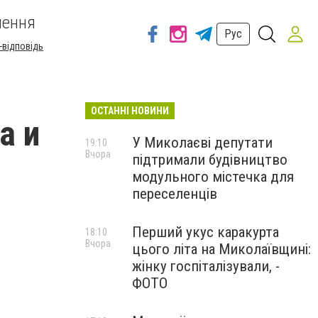
шення
Рус
-відповідь
ОСТАННІ НОВИНИ
а и
У Миколаєві депутати
19:10
Вчора
підтримали будівництво
модульного містечка для
переселенців
Перший укус каракурта
18:10
Вчора
цього літа на Миколаївщині:
жінку госпіталізували, -
ФОТО