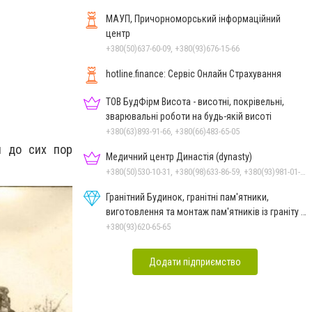
МАУП, Причорноморський інформаційний
центр
+380(50)637-60-09, +380(93)676-15-66
hotline.finance: Сервіс Онлайн Страхування
ТОВ БудФірм Висота - висотні, покрівельні,
зварювальні роботи на будь-якій висоті
+380(63)893-91-66, +380(66)483-65-05
я до сих пор
Медичний центр Династія (dynasty)
+380(50)530-10-31, +380(98)633-86-59, +380(93)981-01-61
Гранітний Будинок, гранітні пам'ятники,
виготовлення та монтаж пам'ятників із граніту в
Миколаєві
+380(93)620-65-65
Додати підприємство