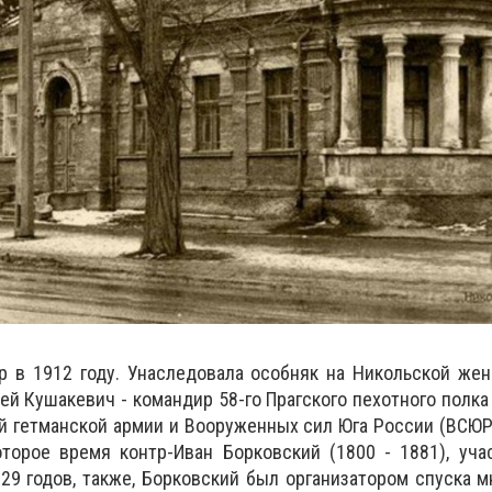
 в 1912 году. Унаследовала особняк на Никольской жен
й Кушакевич - командир 58-го Прагского пехотного полка (
й гетманской армии и Вооруженных сил Юга России (ВСЮР)
торое время контр-Иван Борковский (1800 - 1881), уча
29 годов, также, Борковский был организатором спуска м