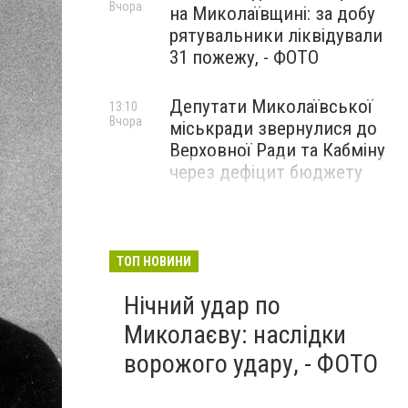
Вчора
на Миколаївщині: за добу
рятувальники ліквідували
31 пожежу, - ФОТО
Депутати Миколаївської
13:10
Вчора
міськради звернулися до
Верховної Ради та Кабміну
через дефіцит бюджету
ТОП НОВИНИ
Нічний удар по
Миколаєву: наслідки
ворожого удару, - ФОТО