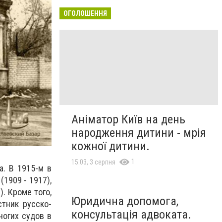
ОГОЛОШЕННЯ
Аніматор Київ на день
народження дитини - мрія
кожної дитини.
1
15:03, 3 серпня
а. В 1915-м в
1909 - 1917),
. Кроме того,
Юридична допомога,
стник русско-
консультація адвоката.
ногих судов в