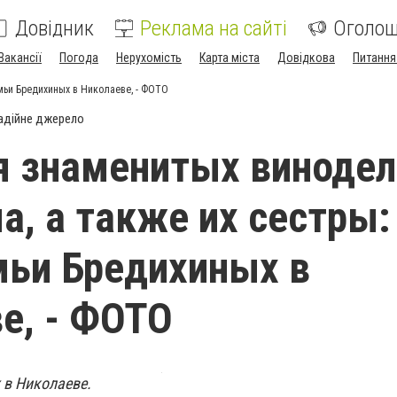
Довідник
Реклама на сайті
Оголо
Вакансії
Погода
Нерухомість
Карта міста
Довідкова
Питання
мьи Бредихиных в Николаеве, - ФОТО
адійне джерело
 знаменитых винодел
а, а также их сестры:
ьи Бредихиных в
е, - ФОТО
 в Николаеве.