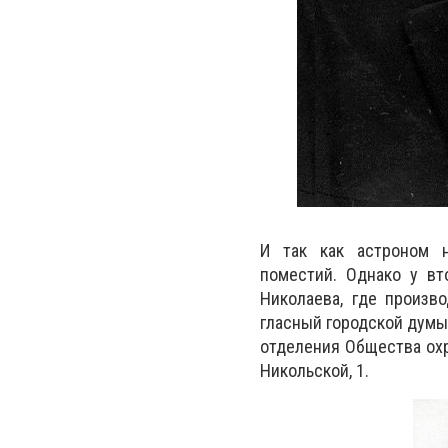
И так как астроном 
поместий.
Однако у вт
Николаева, где произв
гласный городской думы 
отделения Общества охр
Никольской, 1.