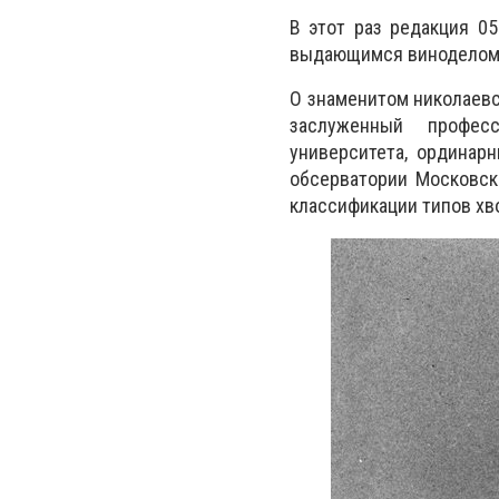
В этот раз редакция 05
выдающимся виноделом,
О знаменитом николаевс
заслуженный професс
университета, ординар
обсерватории Московск
классификации типов хв