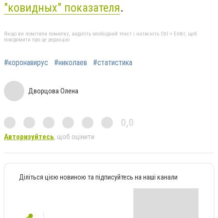
"ковидных" показателя
.
Якщо ви помітили помилку, виділіть необхідний текст і натисніть Ctrl + Enter, щоб
повідомити про це редакцію
#коронавирус
#николаев
#статистика
Дворцова Олена
0,0
Авторизуйтесь
, щоб оцінити
Діліться цією новиною та підписуйтесь на наші канали