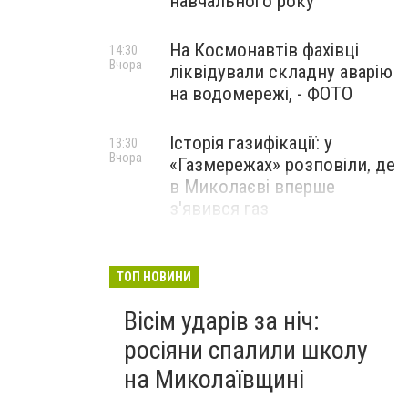
навчального року
На Космонавтів фахівці
14:30
Вчора
ліквідували складну аварію
на водомережі, - ФОТО
Історія газифікації: у
13:30
Вчора
«Газмережах» розповіли, де
в Миколаєві вперше
з'явився газ
Літній відпочинок у
13:00
Вчора
Миколаєві 2026: шукаємо
ТОП НОВИНИ
нові враження та
Вісім ударів за ніч:
перезавантаження
росіяни спалили школу
ПАРТНЕРСЬКИЙ СПЕЦПРОЄКТ
на Миколаївщині
ДТП
Николаев