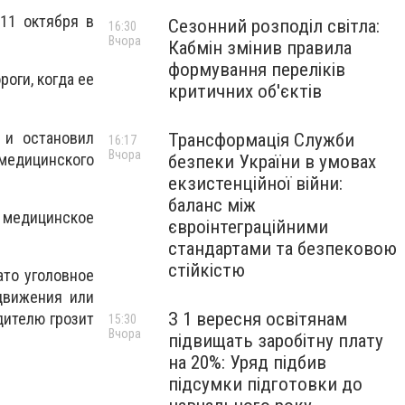
11 октября в
Сезонний розподіл світла:
16:30
Вчора
Кабмін змінив правила
формування переліків
оги, когда ее
критичних об'єктів
 и остановил
Трансформація Служби
16:17
Вчора
 медицинского
безпеки України в умовах
екзистенційної війни:
баланс між
в медицинское
євроінтеграційними
стандартами та безпековою
стійкістю
ато уголовное
движения или
З 1 вересня освітянам
дителю грозит
15:30
Вчора
підвищать заробітну плату
на 20%: Уряд підбив
підсумки підготовки до