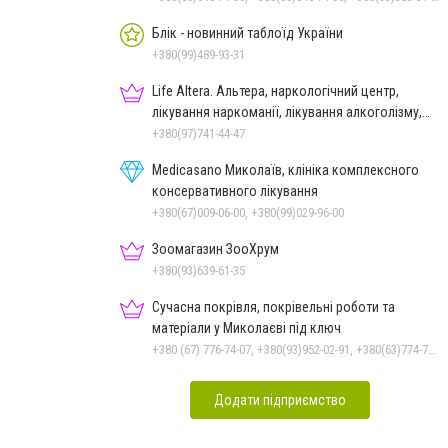
Блік - новинний таблоїд України
+380(99)489-93-31
Life Altera. Альтера, наркологічний центр,
лікування наркоманії, лікування алкоголізму,
зняття ломки
+380(97)741-44-47
Medicasano Миколаїв, клініка комплексного
консервативного лікування
+380(67)009-06-00, +380(99)029-96-00
Зоомагазин ЗооХрум
+380(93)639-61-35
Сучасна покрівля, покрівельні роботи та
матеріали у Миколаєві під ключ
+380 (67) 776-74-07, +380(93)952-02-91, +380(63)774-77-47
Додати підприємство