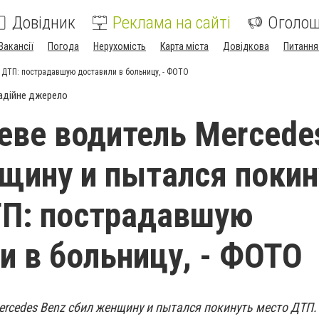
Довідник
Реклама на сайті
Оголо
Вакансії
Погода
Нерухомість
Карта міста
Довідкова
Питання
 ДТП: пострадавшую доставили в больницу, - ФОТО
адійне джерело
еве водитель Mercede
щину и пытался покин
ТП: пострадавшую
и в больницу, - ФОТО
ercedes Benz сбил женщину и пытался покинуть место ДТП