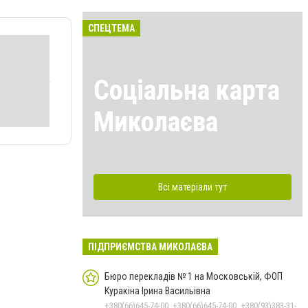
СПЕЦТЕМА
Соціальна карта
Миколаєва
Всі матеріали тут
ПІДПРИЄМСТВА МИКОЛАЄВА
Бюро перекладів № 1 на Московській, ФОП
Куракіна Ірина Васильівна
+380(66)645-74-00, +380(66)645-74-00, +380(93)383-31-61, +380(95)629-25-06, +380(67)512-47-06