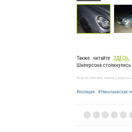
Также читайте
ЗДЕСЬ,
ч
Шнеерсона столкнулись R
Якщо ви помітили помилку, виділіть нео
#полиция
#Николаевская о