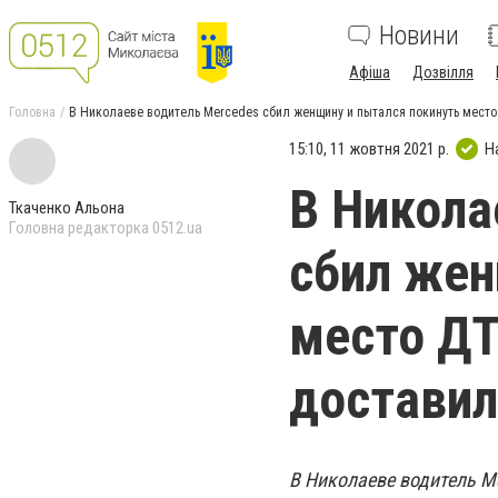
Новини
Афіша
Дозвілля
Головна
В Николаеве водитель Mercedes сбил женщину и пытался покинуть место
15:10, 11 жовтня 2021 р.
Н
В Никола
Ткаченко Альона
Головна редакторка 0512.ua
сбил жен
место Д
доставил
В Николаеве водитель M