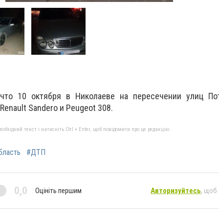
то 10 октября в Николаеве на пересечении улиц По
enault Sandero и Peugeot 308.
бхідний текст і натисніть Ctrl + Enter, щоб повідомити про це редакцію
бласть
#ДТП
0,0
Оцініть першим
Авторизуйтесь
, щоб