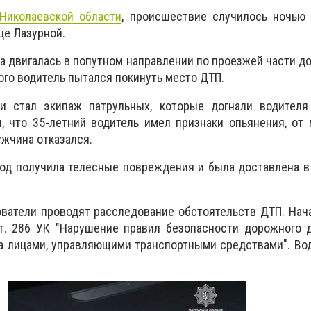
Николаевской области
, происшествие случилось ночью 
це Лазурной.
 двигалась в попутном направлении по проезжей части дор
ого водитель пытался покинуть место ДТП.
и стал экипаж патрульных, которые догнали водителя
, что 35-летний водитель имел признаки опьянения, от
жчина отказался.
од получила телесные повреждения и была доставлена ​​
ватели проводят расследование обстоятельств ДТП. Нач
ст. 286 УК "Нарушение правил безопасности дорожного 
а лицами, управляющими транспортными средствами". Во