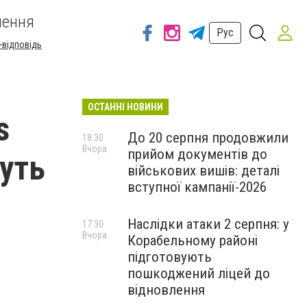
шення
Рус
-відповідь
ОСТАННІ НОВИНИ
s
До 20 серпня продовжили
18:30
Вчора
прийом документів до
уть
військових вишів: деталі
вступної кампанії-2026
Наслідки атаки 2 серпня: у
17:30
Вчора
Корабельному районі
підготовують
пошкоджений ліцей до
відновлення
.