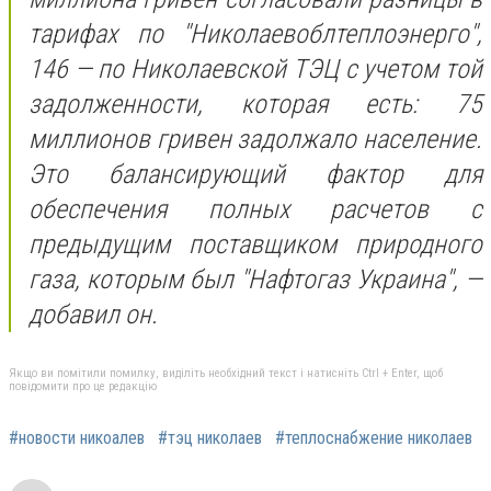
тарифах по "Николаевоблтеплоэнерго",
146 — по Николаевской ТЭЦ с учетом той
задолженности, которая есть: 75
миллионов гривен задолжало население.
Это балансирующий фактор для
обеспечения полных расчетов с
предыдущим поставщиком природного
газа, которым был "Нафтогаз Украина", —
добавил он.
Якщо ви помітили помилку, виділіть необхідний текст і натисніть Ctrl + Enter, щоб
повідомити про це редакцію
#новости никоалев
#тэц николаев
#теплоснабжение николаев