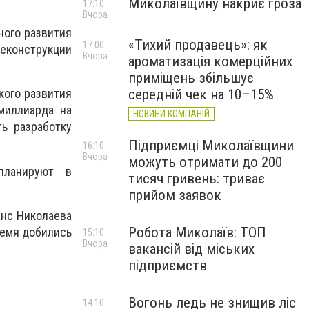
Миколаївщину накриє гроза
17:10
Вчора
ного развития
«Тихий продавець»: як
17:00
реконструкции
Вчора
ароматизація комерційних
приміщень збільшує
середній чек на 10–15%
кого развития
 миллиарда
на
НОВИНИ КОМПАНІЙ
ть разработку
Підприємці Миколаївщини
16:10
Вчора
можуть отримати до 200
 планируют в
тисяч гривень: триває
прийом заявок
анс Николаева
Робота Миколаїв: ТОП
ремя добились
15:10
Вчора
вакансій від міських
підприємств
Вогонь ледь не знищив ліс
14:10