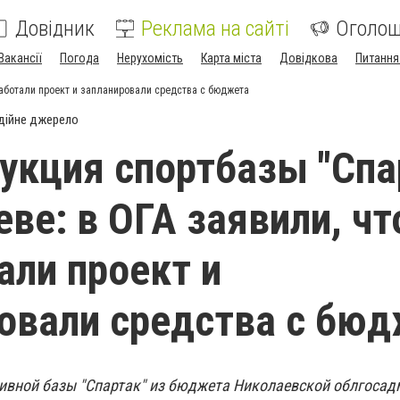
Довідник
Реклама на сайті
Оголо
Вакансії
Погода
Нерухомість
Карта міста
Довідкова
Питання
работали проект и запланировали средства с бюджета
дійне джерело
укция спортбазы "Спа
еве: в ОГА заявили, чт
али проект и
овали средства с бю
ивной базы "Спартак" из бюджета Николаевской облгоса