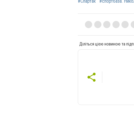
#Спартак
#спортбаза. Нико
Діліться цією новиною та підп