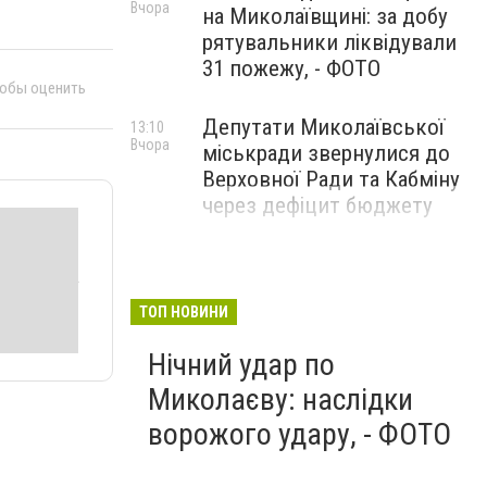
Вчора
на Миколаївщині: за добу
рятувальники ліквідували
31 пожежу, - ФОТО
тобы оценить
Депутати Миколаївської
13:10
Вчора
міськради звернулися до
Верховної Ради та Кабміну
через дефіцит бюджету
ТОП НОВИНИ
Нічний удар по
Миколаєву: наслідки
ворожого удару, - ФОТО