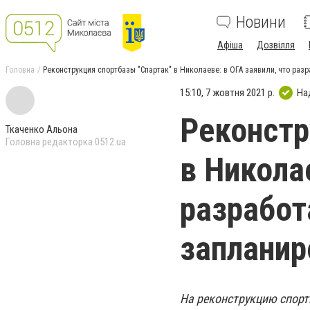
Новини
Афіша
Дозвілля
Головна
Реконструкция спортбазы "Спартак" в Николаеве: в ОГА заявили, что раз
15:10, 7 жовтня 2021 р.
На
Реконстр
Ткаченко Альона
Головна редакторка 0512.ua
в Никола
разработ
запланир
На реконструкцию спорт