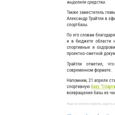
выделили средства.
Также заместитель глав
Александр Трайтли в э
спортбазы.
По его словам благода
и в бюджете области н
спортивные и оздоров
проектно-сметной докум
Трайтли отметил, чт
современном формате.
Напомним, 21 апреля ста
спортивную
базу “Спарта
возвращения базы из ча
Якщо ви помітили помилку, виділіть нео