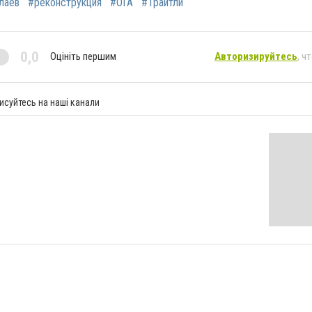
лаев
#реконструкция
#ОГА
#Трайтли
0,0
Оцініть першим
Авторизируйтесь
, ч
исуйтесь на наші канали