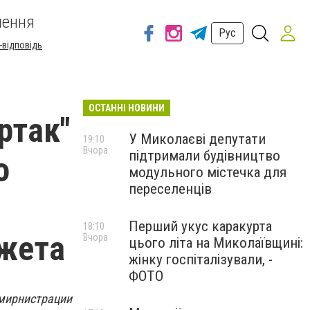
шення
Рус
-відповідь
ОСТАННІ НОВИНИ
ртак"
У Миколаєві депутати
19:10
Вчора
підтримали будівництво
о
модульного містечка для
переселенців
Перший укус каракурта
18:10
джета
Вчора
цього літа на Миколаївщині:
жінку госпіталізували, -
ФОТО
дмирнистрации