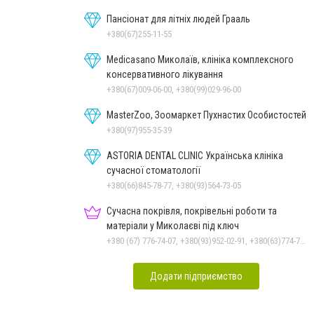
Пансіонат для літніх людей Грааль
+380(67)255-11-55
Medicasano Миколаїв, клініка комплексного
консервативного лікування
+380(67)009-06-00, +380(99)029-96-00
MasterZoo, Зоомаркет Пухнастих Особистостей
+380(97)955-35-39
ASTORIA DENTAL CLINIC Українська клініка
сучасної стоматології
+380(66)845-78-77, +380(93)564-73-05
Сучасна покрівля, покрівельні роботи та
матеріали у Миколаєві під ключ
+380 (67) 776-74-07, +380(93)952-02-91, +380(63)774-77-47
Додати підприємство