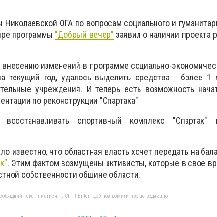
ы Николаевской ОГА по вопросам социального и гуманитар
фире программы
"Добрый вечер"
заявил о наличии проекта 
ря внесению изменений
в программе социально-экономичес
а текущий год, удалось выделить средства - более 1
ительные учреждения
. И теперь есть возможность
нача
ентации по реконструкции "Спартака".
о в
осстанавливать спортивный комплекс "Спартак"
ло известно, что областная власть хочет передать на бал
к”
.
Этим фактом возмущены активисты, которые в свое в
стной собственности общине области.
бхідний текст і натисніть Ctrl + Enter, щоб повідомити про це редакцію