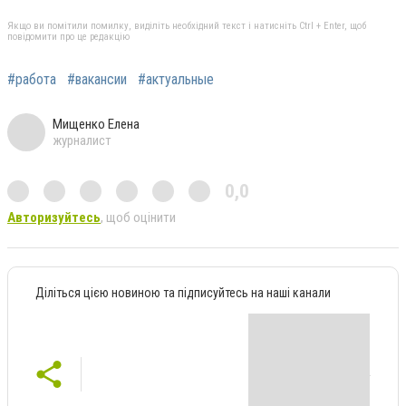
Якщо ви помітили помилку, виділіть необхідний текст і натисніть Ctrl + Enter, щоб
повідомити про це редакцію
#работа
#вакансии
#актуальные
Мищенко Елена
журналист
0,0
Авторизуйтесь
, щоб оцінити
Діліться цією новиною та підписуйтесь на наші канали