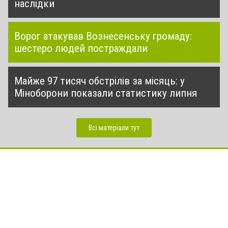
наслідки
Ворог атакував Вознесенську громаду:
шестеро людей постраждали
Майже 97 тисяч обстрілів за місяць: у
Міноборони показали статистику липня
Всі матеріали тут