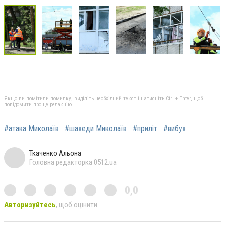
Якщо ви помітили помилку, виділіть необхідний текст і натисніть Ctrl + Enter, щоб
повідомити про це редакцію
#атака Миколаїв
#шахеди Миколаїв
#приліт
#вибух
Ткаченко Альона
Головна редакторка 0512.ua
0,0
Авторизуйтесь
, щоб оцінити