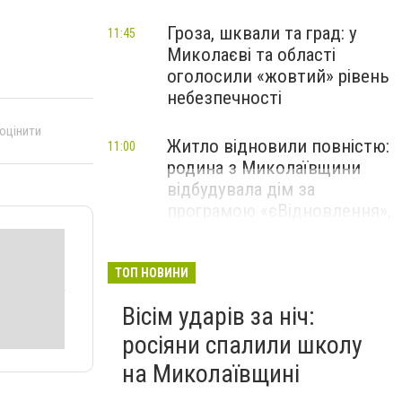
Гроза, шквали та град: у
11:45
Миколаєві та області
оголосили «жовтий» рівень
небезпечності
 оцінити
Житло відновили повністю:
11:00
родина з Миколаївщини
відбудувала дім за
програмою «єВідновлення»,
- ФОТО
ТОП НОВИНИ
Вісім ударів за ніч:
росіяни спалили школу
на Миколаївщині