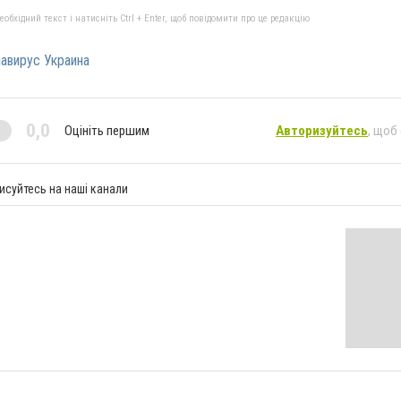
бхідний текст і натисніть Ctrl + Enter, щоб повідомити про це редакцію
авирус Украина
0,0
Оцініть першим
Авторизуйтесь
, щоб
исуйтесь на наші канали