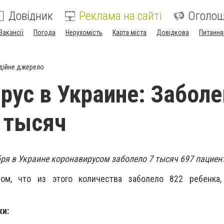
Довідник
Реклама на сайті
Оголо
Вакансії
Погода
Нерухомість
Карта міста
Довідкова
Питання
дійне джерело
рус в Украине: Забол
 тысяч
бря в Украине коронавирусом заболело 7 тысяч 697 пациен
м, что из этого количества заболело 822 ребенка
ки: