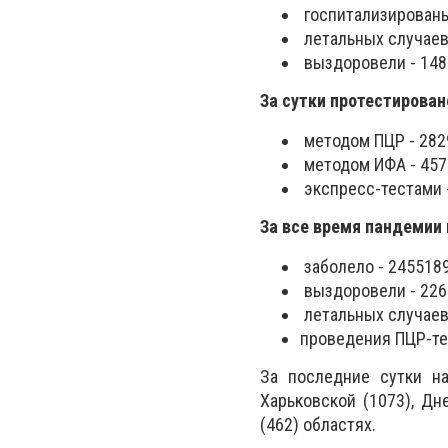
госпитализированы
летальных случаев 
выздоровели - 148
За сутки протестирован
методом ПЦР - 282
методом ИФА - 457
экспресс-тестами -
За все время пандемии 
заболело - 2455189
выздоровели - 226
летальных случаев 
проведения ПЦР-те
За последние сутки н
Харьковской (1073), Дн
(462) областях.