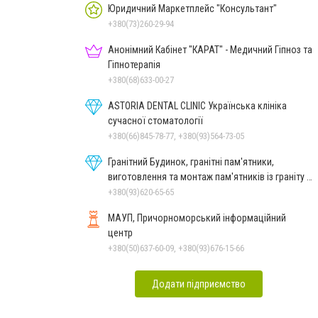
Юридичний Маркетплейс "Консультант"
+380(73)260-29-94
Анонімний Кабінет "КАРАТ" - Медичний Гіпноз та
Гіпнотерапія
+380(68)633-00-27
ASTORIA DENTAL CLINIC Українська клініка
сучасної стоматології
+380(66)845-78-77, +380(93)564-73-05
Гранітний Будинок, гранітні пам'ятники,
виготовлення та монтаж пам'ятників із граніту в
Миколаєві
+380(93)620-65-65
МАУП, Причорноморський інформаційний
центр
+380(50)637-60-09, +380(93)676-15-66
Додати підприємство