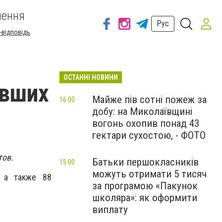
шення
Рус
-відповідь
ОСТАННІ НОВИНИ
евших
Майже пів сотні пожеж за
16:00
добу: на Миколаївщині
вогонь охопив понад 43
гектари сухостою, - ФОТО
тов.
Батьки першокласників
15:00
можуть отримати 5 тисяч
, а также 88
за програмою «Пакунок
школяра»: як оформити
виплату