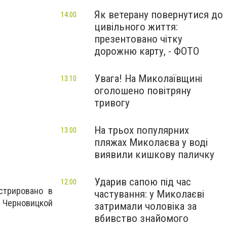
Як ветерану повернутися до
14:00
цивільного життя:
презентовано чітку
дорожню карту, - ФОТО
Увага! На Миколаївщині
13:10
оголошено повітряну
тривогу
На трьох популярних
13:00
пляжах Миколаєва у воді
виявили кишкову паличку
Ударив сапою під час
12:00
стрировано в
частування: у Миколаєві
и Черновицкой
затримали чоловіка за
вбивство знайомого