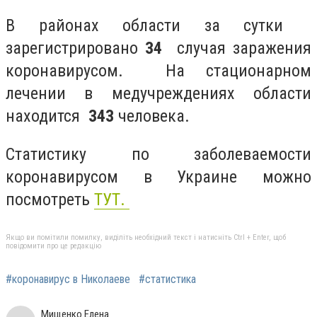
В районах области за сутки
зарегистрировано
34
случая заражения
коронавирусом. На стационарном
лечении в медучреждениях области
находится
343
человека.
Статистику по заболеваемости
коронавирусом в Украине можно
посмотреть
ТУТ.
Якщо ви помітили помилку, виділіть необхідний текст і натисніть Ctrl + Enter, щоб
повідомити про це редакцію
#коронавирус в Николаеве
#статистика
Мищенко Елена